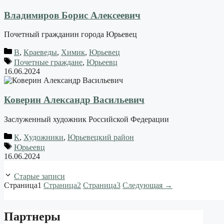
Владимиров Борис Алексеевич
Почетный гражданин города Юрьевец
В
,
Краеведы
,
Химик
,
Юрьевец
Почетные граждане
,
Юрьеевц
16.06.2024
Коверин Александр Васильевич
Заслуженный художник Российской Федерации
К
,
Художники
,
Юрьевецкий район
Юрьеевц
16.06.2024
Старые записи
Страница
1
Страница
2
Страница
3
Следующая
→
Партнеры