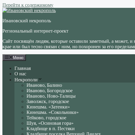
Перейти к содержимому
Ивановский некрополь
Региональный интернет-проект
Сайт посвящён людям, которые оставили заметный, а может, и 
крае или был тесно связан с ним, но похоронен за его пределам
Меню
Главная
О нас
Некрополи
Иваново, Балино
Иваново, Богородское
Иваново, Ново-Талицы
Заволжск, городское
Кинешма. «Затенки»
Кинешма. «Сокольники»
Тейково, городское
Шуя, «Осиновая гора»
Кладбище в п. Пестяки
Кладбище поселка Верхний Ландех