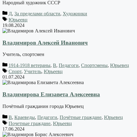
Народный художник СССР
Д
,
За пределами области
,
Художники
Юрьеевц
19.08.2024
Владимиров Алексей Иванович
Учитель, спортсмен
1914-1918 ветераны
,
В
,
Педагоги
,
Спортсмены
,
Юрьевец
Спорт
,
Учитель
,
Юрьеевц
01.07.2024
Владимирова Елизавета Алексеевна
Почётный гражданин города Юрьевец
В
,
Краеведы
,
Педагоги
,
Почётные граждане
,
Юрьевец
Почетные граждане
,
Юрьеевц
17.06.2024