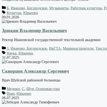
Б
,
Иваново, Богородское
,
Музыканты
,
Работник культуры
,
Р
Культура
,
Юрьеевц
09.01.2026
Зрюкин Владимир Васильевич
Ректор Ивановской государственной текстильной академии
З
,
Иваново, Богородское
,
ИвГТА
,
Машиностроители
,
Текст
Наука
,
Юрьеевц
31.07.2025
Скворцов Александр Сергеевич
Врач Шуйской районной больницы
Медики
,
С
,
Шуя, Осиновая гора
Врач
,
Юрьеевц
06.07.2025