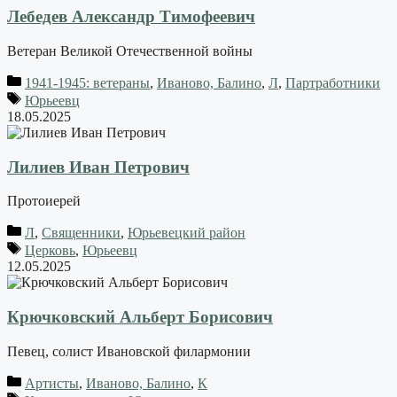
Лебедев Александр Тимофеевич
Ветеран Великой Отечественной войны
1941-1945: ветераны
,
Иваново, Балино
,
Л
,
Партработники
Юрьеевц
18.05.2025
Лилиев Иван Петрович
Протоиерей
Л
,
Священники
,
Юрьевецкий район
Церковь
,
Юрьеевц
12.05.2025
Крючковский Альберт Борисович
Певец, солист Ивановской филармонии
Артисты
,
Иваново, Балино
,
К