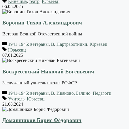
Кинешма
,
театр
,
Юрьеевц
06.05.2025
Воронин Тихон Александрович
Ветеран Великой Отечественной войны
1941-1945: ветераны
,
В
,
Партработники
,
Юрьевец
Юрьеевц
07.01.2025
Воскресенский Николай Евгеньевич
Заслуженный учитель школы РСФСР
1941-1945: ветераны
,
В
,
Иваново, Балино
,
Педагоги
Учитель
,
Юрьеевц
21.08.2024
Домашников Борис Фёдорович