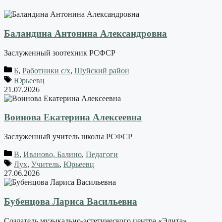
Баландина Антонина Александровна
Заслуженный зоотехник РСФСР
Б
,
Работники с/х
,
Шуйский район
Юрьеевц
21.07.2026
Воинова Екатерина Алексеевна
Заслуженный учитель школы РСФСР
В
,
Иваново, Балино
,
Педагоги
Лух
,
Учитель
,
Юрьеевц
27.06.2026
Бубенцова Лариса Васильевна
Создатель музыкально-эстетического центра «Элита»