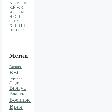
А
Б
В
Г
Д
Е,Ё
Ж
З
И
К
Л
М
Н
О
П
Р
С
Т
У
Ф
Х
Ц
Ч
Ш
Щ
Э
Ю
Я
Метки
Бизнес
ВВС
Верхний
Ландех
Вичгуа
Власть
Военные
Врач