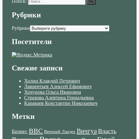
Поиск:
Рубрики
Рубрики
Посетители
Свежие записи
Холин Клавдий Петрович
Лаврентьев Алексей Ефимович
Хохунова Ольга Ивановна
Страхова Алевтина Геннадьевна
Караваев Константин Николаевич
Метки
ВВС
Вичгуа
Власть
Бизнес
Верхний Ландех