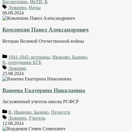
Богородское
,
ИвТИ
,
К
Лежнево
,
Наука
06.09.2024
Комлюхин Павел Александрович
Ветеран Великой Отечественной войны
1941-1945: ветераны
,
Иваново, Балино
,
К
,
сотрудники КГБ
Лежнево
25.08.2024
Ванеева Екатерина Николаевна
Заслуженный учитель школы РСФСР
В
,
Иваново, Балино
,
Педагоги
Лежнево
,
Учитель
12.06.2024