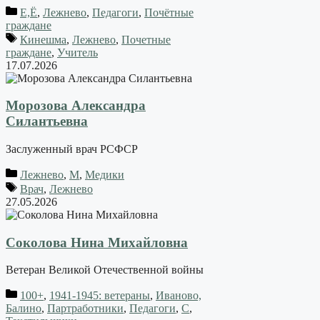
Е,Ё
,
Лежнево
,
Педагоги
,
Почётные
граждане
Кинешма
,
Лежнево
,
Почетные
граждане
,
Учитель
17.07.2026
Морозова Александра
Силантьевна
Заслуженный врач РСФСР
Лежнево
,
М
,
Медики
Врач
,
Лежнево
27.05.2026
Соколова Нина Михайловна
Ветеран Великой Отечественной войны
100+
,
1941-1945: ветераны
,
Иваново,
Балино
,
Партработники
,
Педагоги
,
С
,