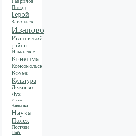
Гаврилов
Посад
Герой
Заволжск
Иваново
Ивановский
район
Ильинское
Кинешма
Комсомольск
Кохма
Культура
Лежнево
Лух
Москва
Наволоки
Наука
Палех
Пестяки
Плёс