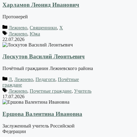
Харламов Леонид Иванович
Протоиерей
Лежнево
,
Священники
,
Х
Лежнево
,
Южа
22.07.2026
Лоскутов Василий Леонтьевич
Почётный гражданин Лежневского района
Л
,
Лежнево
,
Педагоги
,
Почётные
граждане
Лежнево
,
Почетные граждане
,
Учитель
17.07.2026
Ершова Валентина Ивановна
Заслуженный учитель Российской
Федерации