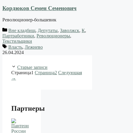
Кордюков Семен Семенович
Революционер-большевик
Вне кладбищ
,
Депутаты
,
Заволжск
,
К
,
Партработники
,
Революционеры
,
Текстильщики
Власть
,
Лежнево
26.04.2024
Старые записи
Страница
1
Страница
2
Следующая
→
Партнеры