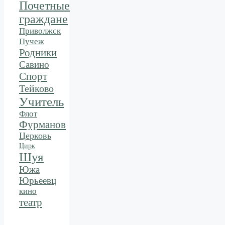
Почетные
граждане
Приволжск
Пучеж
Родники
Савино
Спорт
Тейково
Учитель
Флот
Фурманов
Церковь
Цирк
Шуя
Южа
Юрьеевц
кино
театр