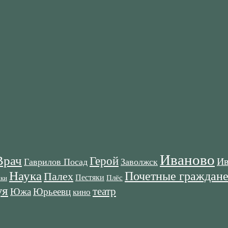
Иваново
Врач
Герой
Ив
Гаврилов Посад
Заволжск
Наука
Почетные граждан
Палех
Пестяки
Плёс
оки
я
театр
Южа
Юрьеевц
кино