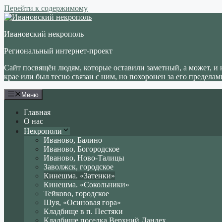
Перейти к содержимому
Ивановский некрополь
Региональный интернет-проект
Сайт посвящён людям, которые оставили заметный, а может, и 
крае или был тесно связан с ним, но похоронен за его пределам
Меню
Главная
О нас
Некрополи
Иваново, Балино
Иваново, Богородское
Иваново, Ново-Талицы
Заволжск, городское
Кинешма. «Затенки»
Кинешма. «Сокольники»
Тейково, городское
Шуя, «Осиновая гора»
Кладбище в п. Пестяки
Кладбище поселка Верхний Ландех