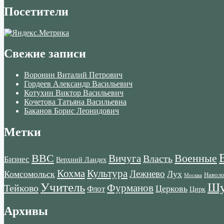
Посетители
Свежие записи
Воронин Виталий Петрович
Гордеев Александр Васильевич
Котухин Виктор Васильевич
Кочетова Татьяна Васильевна
Баканов Борис Леонидович
Метки
ВВС
Военные
Вичуга
Власть
Бизнес
Верхний Ландех
Кохма
Культура
Лежнево
Комсомольск
Лух
Навол
Москва
Учитель
Шу
Тейково
Фурманов
Церковь
Флот
Цирк
Архивы