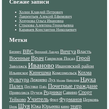
Свежие записи
Холин Клавдий Петрович
Лаврентьев Алексей Ефимович
Хохунова Ольга Ивановна
Страхова Алевтина Геннадьевна
Караваев Константин Николаевич
Метки
ВВС
Вичгуа
Власть
Бизнес
Верхний Ландех
Врач
Военные
Герой
Гаврилов Посад
Иваново
Ивановский район
Заволжск
Кинешма
Кохма
Комсомольск
Ильинское
Наука
Культура
Лежнево
Лух
Наволоки
Москва
Почетные граждане
Палех
Пестяки
Плёс
Родники
Спорт
Савино
Пучеж
Приволжск
Учитель
Тейково
Фурманов
Церковь
Флот
Шуя
театр
Южа
Юрьеевц
кино
Цирк