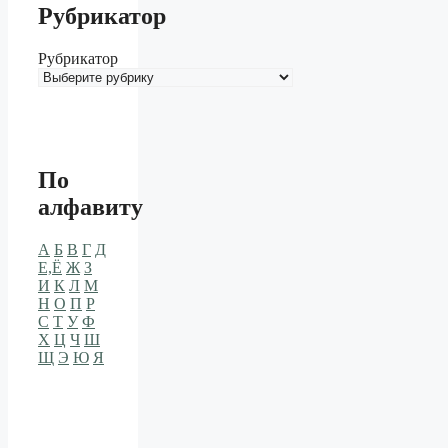
Рубрикатор
Рубрикатор
По
алфавиту
А
Б
В
Г
Д
Е,Ё
Ж
З
И
К
Л
М
Н
О
П
Р
С
Т
У
Ф
Х
Ц
Ч
Ш
Щ
Э
Ю
Я