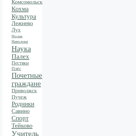
Комсомольск
Кохма
Культура
Лежнево
Лух
Москва
Наволоки
Наука
Палех
Пестяки
Плёс
Почетные
граждане
Приволжск
Пучеж
Родники
Савино
Спорт
Тейково
Учитель