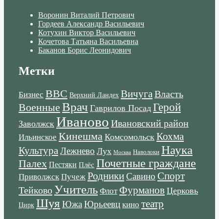
Воронин Виталий Петрович
Гордеев Александр Васильевич
Котухин Виктор Васильевич
Кочетова Татьяна Васильевна
Баканов Борис Леонидович
Метки
ВВС
Вичуга
Власть
Бизнес
Верхний Ландех
Врач
Военные
Герой
Гаврилов Посад
Иваново
Ивановский район
Заволжск
Кинешма
Кохма
Комсомольск
Ильинское
Наука
Культура
Лежнево
Лух
Наволоки
Москва
Почетные граждане
Палех
Пестяки
Плёс
Родники
Спорт
Савино
Пучеж
Приволжск
Учитель
Тейково
Фурманов
Церковь
Флот
Шуя
театр
Южа
Юрьеевц
кино
Цирк