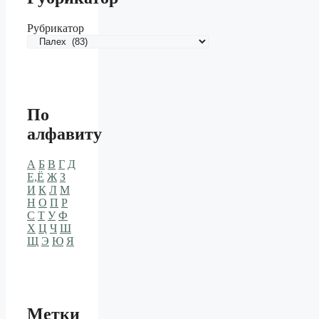
Рубрикатор
По
алфавиту
А
Б
В
Г
Д
Е,Ё
Ж
З
И
К
Л
М
Н
О
П
Р
С
Т
У
Ф
Х
Ц
Ч
Ш
Щ
Э
Ю
Я
Метки