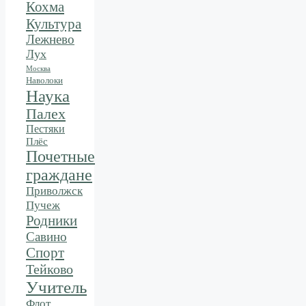
Кохма
Культура
Лежнево
Лух
Москва
Наволоки
Наука
Палех
Пестяки
Плёс
Почетные
граждане
Приволжск
Пучеж
Родники
Савино
Спорт
Тейково
Учитель
Флот