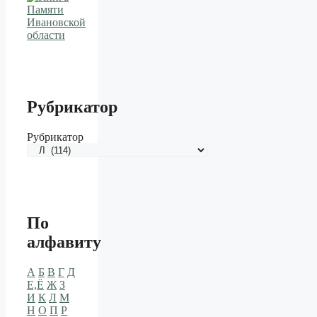
Рубрикатор
Рубрикатор
По
алфавиту
А
Б
В
Г
Д
Е,Ё
Ж
З
И
К
Л
М
Н
О
П
Р