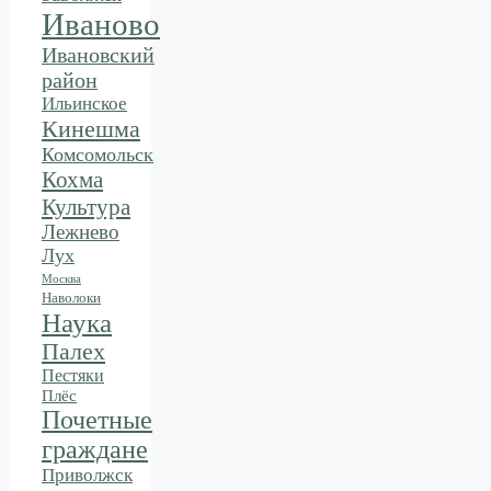
Иваново
Ивановский
район
Ильинское
Кинешма
Комсомольск
Кохма
Культура
Лежнево
Лух
Москва
Наволоки
Наука
Палех
Пестяки
Плёс
Почетные
граждане
Приволжск