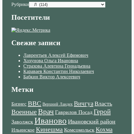
Рубрики
Посетители
Свежие записи
Лаврентьев Алексей Ефимович
Хохунова Ольга Ивановна
Страхова Алевтина Геннадьевна
Караваев Константин Николаевич
Бабкин Виктор Алексеевич
Метки
ВВС
Вичгуа
Власть
Бизнес
Верхний Ландех
Врач
Военные
Герой
Гаврилов Посад
Иваново
Ивановский район
Заволжск
Кинешма
Кохма
Комсомольск
Ильинское