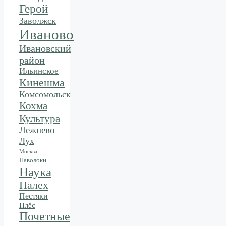
Герой
Заволжск
Иваново
Ивановский
район
Ильинское
Кинешма
Комсомольск
Кохма
Культура
Лежнево
Лух
Москва
Наволоки
Наука
Палех
Пестяки
Плёс
Почетные