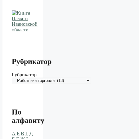
Рубрикатор
Рубрикатор
По
алфавиту
А
Б
В
Г
Д