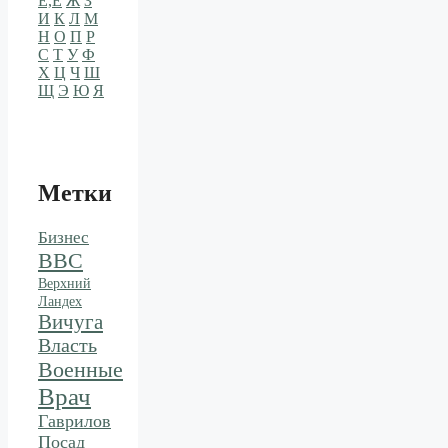
Е,Ё
Ж
З
И
К
Л
М
Н
О
П
Р
С
Т
У
Ф
Х
Ц
Ч
Ш
Щ
Э
Ю
Я
Метки
Бизнес
ВВС
Верхний
Ландех
Вичуга
Власть
Военные
Врач
Гаврилов
Посад