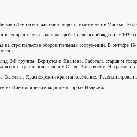
 Быково Ленинской железной дороги, ныне в черте Москвы. Работ
приговорен к пяти годам лагерей. После освобождения с 1939 го
ал на строительстве оборонительных сооружений. В октябре 1
рмеец.
алид 3-й группы. Вернулся в Иваново. Работала старшим тов
авлен к награждению орденом Славы 3-й степени. Награжден в 1
ла. Выслан в Красноярский край на поселение. Реабилитирован в
нен на Новоталицком кладбище в городе Иваново.