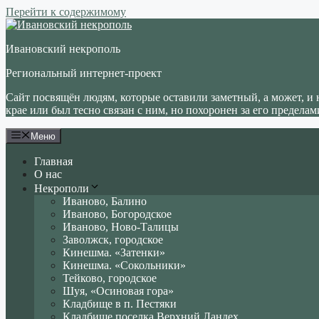
Перейти к содержимому
Ивановский некрополь
Региональный интернет-проект
Сайт посвящён людям, которые оставили заметный, а может, и 
крае или был тесно связан с ним, но похоронен за его пределам
Меню
Главная
О нас
Некрополи
Иваново, Балино
Иваново, Богородское
Иваново, Ново-Талицы
Заволжск, городское
Кинешма. «Затенки»
Кинешма. «Сокольники»
Тейково, городское
Шуя, «Осиновая гора»
Кладбище в п. Пестяки
Кладбище поселка Верхний Ландех