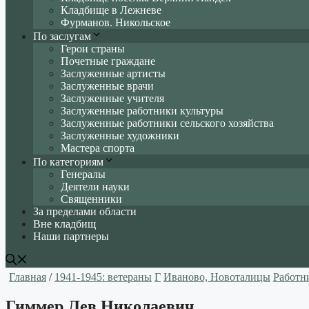
Кладбище в Лежневе
Фурманов. Никольское
По заслугам
Герои страны
Почетные граждане
Заслуженные артисты
Заслуженные врачи
Заслуженные учителя
Заслуженные работники культуры
Заслуженные работники сельского хозяйства
Заслуженные художники
Мастера спорта
По категориям
Генералы
Деятели науки
Священники
За пределами области
Вне кладбищ
Наши партнеры
Главная
/
1941-1945: ветераны
Г
Иваново, Новоталицы
Работн
Гиммер Лев Николаевич