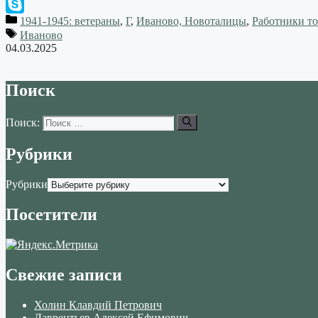
WhatsApp
1941-1945: ветераны
,
Г
,
Иваново, Новоталицы
,
Работники т
Skype
Иваново
04.03.2025
Поиск
Поиск:
Рубрики
Рубрики
Посетители
Свежие записи
Холин Клавдий Петрович
Лаврентьев Алексей Ефимович