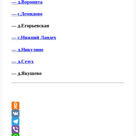
— д.Воронята
— с.Демидово
— д.Егорьевская
— с.Нижний Ландех
— д.Никулино
— д.Сезух
— д.Якушево
Odnoklassniki
VK
Telegram