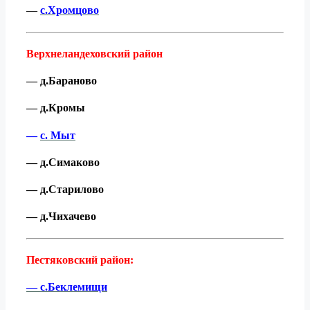
—
с.Хромцово
Верхнеландеховский район
— д.Бараново
— д.Кромы
—
с. Мыт
— д.Симаково
— д.Старилово
— д.Чихачево
Пестяковский район:
— с.Беклемищи