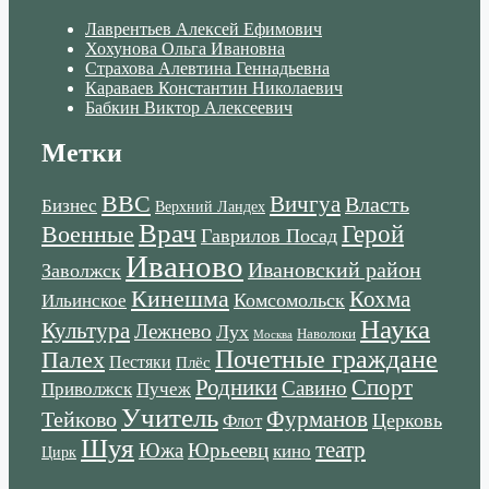
Лаврентьев Алексей Ефимович
Хохунова Ольга Ивановна
Страхова Алевтина Геннадьевна
Караваев Константин Николаевич
Бабкин Виктор Алексеевич
Метки
ВВС
Вичгуа
Власть
Бизнес
Верхний Ландех
Врач
Военные
Герой
Гаврилов Посад
Иваново
Ивановский район
Заволжск
Кинешма
Кохма
Комсомольск
Ильинское
Наука
Культура
Лежнево
Лух
Наволоки
Москва
Почетные граждане
Палех
Пестяки
Плёс
Родники
Спорт
Савино
Пучеж
Приволжск
Учитель
Тейково
Фурманов
Церковь
Флот
Шуя
театр
Южа
Юрьеевц
кино
Цирк