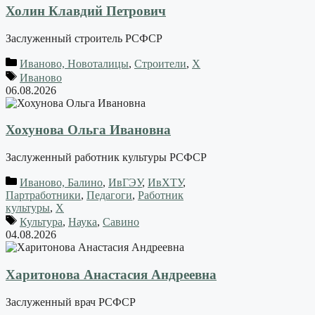
Холин Клавдий Петрович
Заслуженный строитель РСФСР
Иваново, Новоталицы
,
Строители
,
Х
Иваново
06.08.2026
Хохунова Ольга Ивановна
Заслуженный работник культуры РСФСР
Иваново, Балино
,
ИвГЭУ
,
ИвХТУ
,
Партработники
,
Педагоги
,
Работник
культуры
,
Х
Культура
,
Наука
,
Савино
04.08.2026
Харитонова Анастасия Андреевна
Заслуженный врач РСФСР