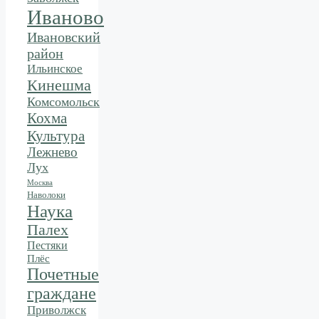
Иваново
Ивановский
район
Ильинское
Кинешма
Комсомольск
Кохма
Культура
Лежнево
Лух
Москва
Наволоки
Наука
Палех
Пестяки
Плёс
Почетные
граждане
Приволжск