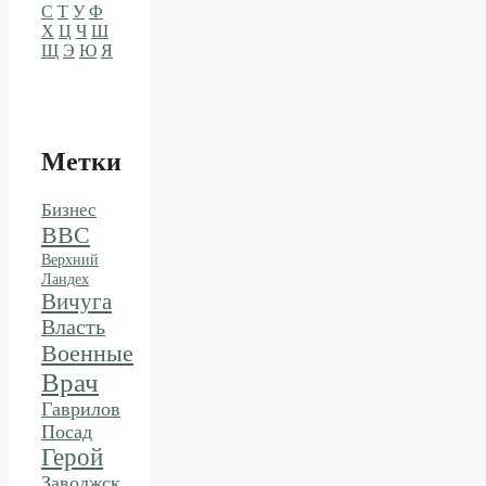
С
Т
У
Ф
Х
Ц
Ч
Ш
Щ
Э
Ю
Я
Метки
Бизнес
ВВС
Верхний
Ландех
Вичуга
Власть
Военные
Врач
Гаврилов
Посад
Герой
Заволжск