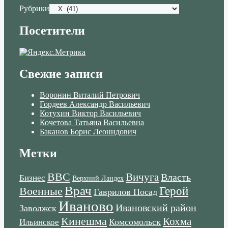
Рубрики
Посетители
Свежие записи
Воронин Виталий Петрович
Гордеев Александр Васильевич
Котухин Виктор Васильевич
Кочетова Татьяна Васильевна
Баканов Борис Леонидович
Метки
ВВС
Вичуга
Власть
Бизнес
Верхний Ландех
Врач
Военные
Герой
Гаврилов Посад
Иваново
Ивановский район
Заволжск
Кинешма
Кохма
Комсомольск
Ильинское