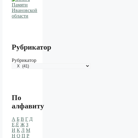
Рубрикатор
Рубрикатор
По
алфавиту
А
Б
В
Г
Д
Е,Ё
Ж
З
И
К
Л
М
Н
О
П
Р