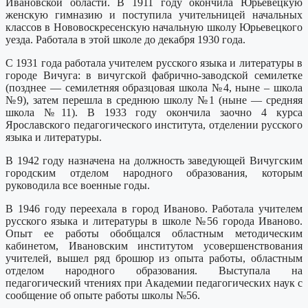
Ивановской области. В 1911 году окончила Юрьевецкую
женскую гимназию и поступила учительницей начальных
классов в Нововоскресенскую начальную школу Юрьевецкого
уезда. Работала в этой школе до декабря 1930 года.
С 1931 года работала учителем русского языка и литературы в
городе Вичуга: в вичугской фабрично-заводской семилетке
(позднее — семилетняя образцовая школа №4, ныне – школа
№9), затем перешла в среднюю школу №1 (ныне — средняя
школа №11). В 1933 году окончила заочно 4 курса
Ярославского педагогического института, отделении русского
языка и литературы.
В 1942 году назначена на должность заведующей Вичугским
городским отделом народного образования, которым
руководила все военные годы.
В 1946 году переехала в город Иваново. Работала учителем
русского языка и литературы в школе №56 города Иваново.
Опыт ее работы обобщался областным методическим
кабинетом, Ивановским институтом усовершенствования
учителей, вышел ряд брошюр из опыта работы, областным
отделом народного образования. Выступала на
педагогический чтениях при Академии педагогических наук с
сообщение об опыте работы школы №56.