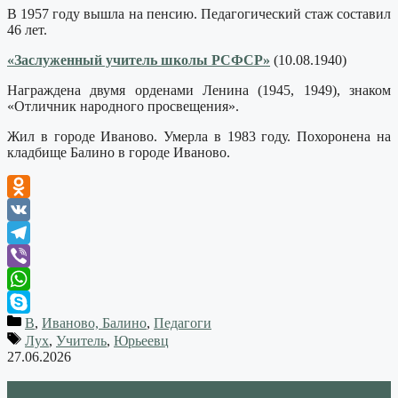
В 1957 году вышла на пенсию. Педагогический стаж составил
46 лет.
«Заслуженный учитель школы РСФСР»
(10.08.1940)
Награждена двумя орденами Ленина (1945, 1949), знаком
«Отличник народного просвещения».
Жил в городе Иваново. Умерла в 1983 году. Похоронена на
кладбище Балино в городе Иваново.
Odnoklassniki
VK
Telegram
Viber
WhatsApp
В
,
Иваново, Балино
,
Педагоги
Skype
Лух
,
Учитель
,
Юрьеевц
27.06.2026