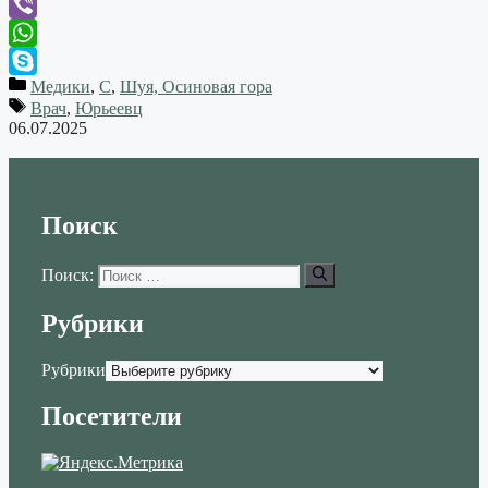
Telegram
Viber
WhatsApp
Медики
,
С
,
Шуя, Осиновая гора
Skype
Врач
,
Юрьеевц
06.07.2025
Поиск
Поиск:
Рубрики
Рубрики
Посетители