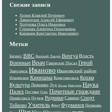
Свежие записи
Холин Клавдий Петрович
Лаврентьев Алексей Ефимович
Хохунова Ольга Ивановна
Страхова Алевтина Геннадьевна
Караваев Константин Николаевич
Метки
ВВС
Вичгуа
Власть
Бизнес
Верхний Ландех
Врач
Военные
Герой
Гаврилов Посад
Иваново
Ивановский район
Заволжск
Кинешма
Кохма
Комсомольск
Ильинское
Наука
Культура
Лежнево
Лух
Наволоки
Москва
Почетные граждане
Палех
Пестяки
Плёс
Родники
Спорт
Савино
Пучеж
Приволжск
Учитель
Тейково
Фурманов
Церковь
Флот
Шуя
театр