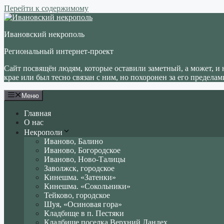
Перейти к содержимому
Ивановский некрополь
Региональный интернет-проект
Сайт посвящён людям, которые оставили заметный, а может, и 
крае или был тесно связан с ним, но похоронен за его пределам
Меню
Главная
О нас
Некрополи
Иваново, Балино
Иваново, Богородское
Иваново, Ново-Талицы
Заволжск, городское
Кинешма. «Затенки»
Кинешма. «Сокольники»
Тейково, городское
Шуя, «Осиновая гора»
Кладбище в п. Пестяки
Кладбище поселка Верхний Ландех