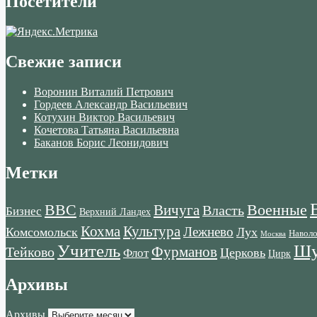
Посетители
Свежие записи
Воронин Виталий Петрович
Гордеев Александр Васильевич
Котухин Виктор Васильевич
Кочетова Татьяна Васильевна
Баканов Борис Леонидович
Метки
ВВС
Военные
Вичуга
Власть
Бизнес
Верхний Ландех
Кохма
Культура
Лежнево
Комсомольск
Лух
Навол
Москва
Учитель
Шу
Тейково
Фурманов
Церковь
Флот
Цирк
Архивы
Архивы