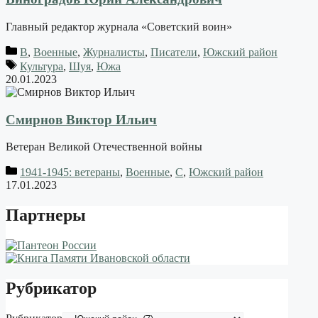
Главный редактор журнала «Советский воин»
В
,
Военные
,
Журналисты
,
Писатели
,
Южский район
Культура
,
Шуя
,
Южа
20.01.2023
Смирнов Виктор Ильич
Ветеран Великой Отечественной войны
1941-1945: ветераны
,
Военные
,
С
,
Южский район
17.01.2023
Партнеры
Рубрикатор