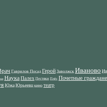
Иваново
Врач
Герой
Ив
Гаврилов Посад
Заволжск
Наука
Почетные граждан
Палех
Пестяки
Плёс
оки
я
театр
Южа
Юрьеевц
кино