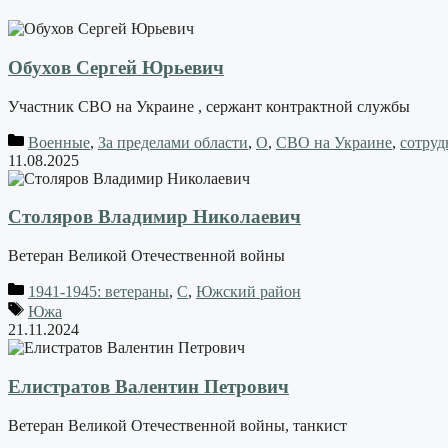
Обухов Сергей Юрьевич
Участник СВО на Украине , сержант контрактной службы
Военные
,
За пределами области
,
О
,
СВО на Украине
,
сотру
11.08.2025
Столяров Владимир Николаевич
Ветеран Великой Отечественной войны
1941-1945: ветераны
,
С
,
Южский район
Южа
21.11.2024
Елистратов Валентин Петрович
Ветеран Великой Отечественной войны, танкист