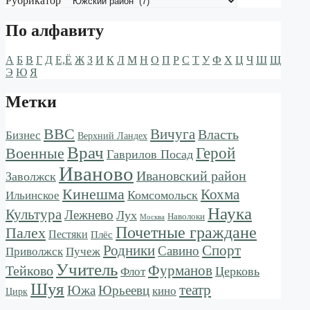
Рубрикатор
По алфавиту
А
Б
В
Г
Д
Е,Ё
Ж
З
И
К
Л
М
Н
О
П
Р
С
Т
У
Ф
Х
Ц
Ч
Ш
Щ
Э
Ю
Я
Метки
ВВС
Вичуга
Власть
Бизнес
Верхний Ландех
Врач
Военные
Герой
Гаврилов Посад
Иваново
Ивановский район
Заволжск
Кинешма
Кохма
Комсомольск
Ильинское
Наука
Культура
Лежнево
Лух
Наволоки
Москва
Почетные граждане
Палех
Пестяки
Плёс
Родники
Спорт
Савино
Пучеж
Приволжск
Учитель
Тейково
Фурманов
Церковь
Флот
Шуя
театр
Южа
Юрьеевц
кино
Цирк