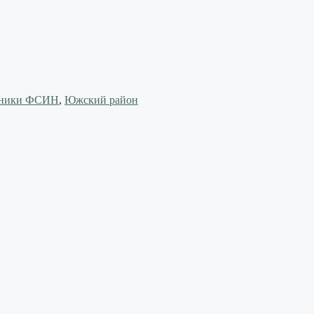
дники ФСИН
,
Южский район