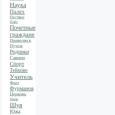
Наука
Палех
Пестяки
Плёс
Почетные
граждане
Приволжск
Пучеж
Родники
Савино
Спорт
Тейково
Учитель
Флот
Фурманов
Церковь
Цирк
Шуя
Южа