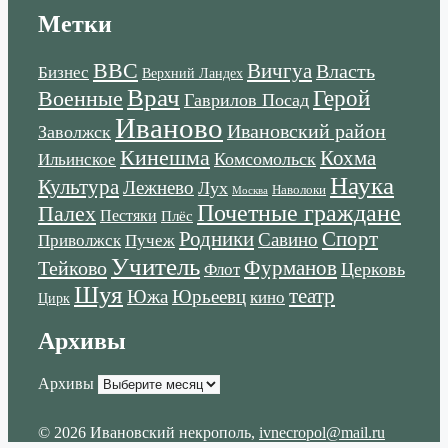
Метки
ВВС
Вичгуа
Власть
Бизнес
Верхний Ландех
Врач
Военные
Герой
Гаврилов Посад
Иваново
Ивановский район
Заволжск
Кинешма
Кохма
Комсомольск
Ильинское
Наука
Культура
Лежнево
Лух
Наволоки
Москва
Почетные граждане
Палех
Пестяки
Плёс
Родники
Спорт
Савино
Пучеж
Приволжск
Учитель
Тейково
Фурманов
Церковь
Флот
Шуя
театр
Южа
Юрьеевц
кино
Цирк
Архивы
Архивы
© 2026 Ивановский некрополь
,
ivnecropol@mail.ru