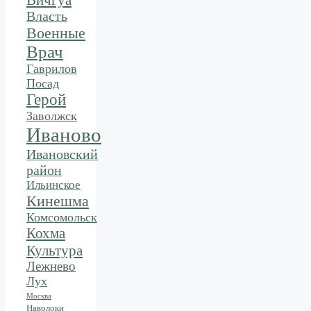
Вичгуа
Власть
Военные
Врач
Гаврилов
Посад
Герой
Заволжск
Иваново
Ивановский
район
Ильинское
Кинешма
Комсомольск
Кохма
Культура
Лежнево
Лух
Москва
Наволоки