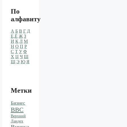
По
алфавиту
А
Б
В
Г
Д
Е,Ё
Ж
З
И
К
Л
М
Н
О
П
Р
С
Т
У
Ф
Х
Ц
Ч
Ш
Щ
Э
Ю
Я
Метки
Бизнес
ВВС
Верхний
Ландех