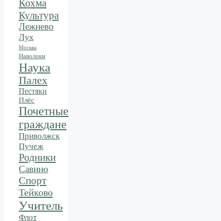
Кохма
Культура
Лежнево
Лух
Москва
Наволоки
Наука
Палех
Пестяки
Плёс
Почетные
граждане
Приволжск
Пучеж
Родники
Савино
Спорт
Тейково
Учитель
Флот