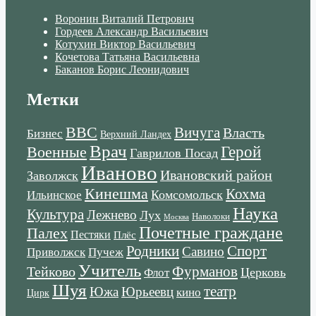
Воронин Виталий Петрович
Гордеев Александр Васильевич
Котухин Виктор Васильевич
Кочетова Татьяна Васильевна
Баканов Борис Леонидович
Метки
ВВС
Вичуга
Власть
Бизнес
Верхний Ландех
Врач
Военные
Герой
Гаврилов Посад
Иваново
Ивановский район
Заволжск
Кинешма
Кохма
Комсомольск
Ильинское
Наука
Культура
Лежнево
Лух
Наволоки
Москва
Почетные граждане
Палех
Пестяки
Плёс
Родники
Спорт
Савино
Пучеж
Приволжск
Учитель
Тейково
Фурманов
Церковь
Флот
Шуя
театр
Южа
Юрьеевц
кино
Цирк