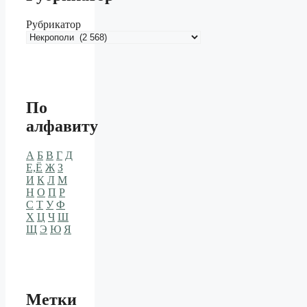
Рубрикатор
По
алфавиту
А
Б
В
Г
Д
Е,Ё
Ж
З
И
К
Л
М
Н
О
П
Р
С
Т
У
Ф
Х
Ц
Ч
Ш
Щ
Э
Ю
Я
Метки