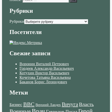
Рубрики
Рубрики
Посетители
Свежие записи
Воронин Виталий Петрович
Гордеев Александр Васильевич
Котухин Виктор Васильевич
Кочетова Татьяна Васильевна
Баканов Борис Леонидович
Метки
ВВС
Вичуга
Власть
Бизнес
Верхний Ландех
Врач
Военные
Герой
Гаврилов Посад