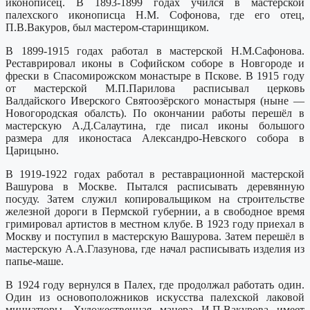
иконописец. В 1893-1899 годах учился в мастерской
палехского иконописца Н.М. Софонова, где его отец,
П.В.Вакуров, был мастером-старинщиком.
В 1899-1915 годах работал в мастерской Н.М.Сафонова.
Реставрировал иконы в Софийском соборе в Новгороде и
фрески в Спасомирожском монастыре в Пскове. В 1915 году
от мастерской М.П.Парилова расписывал церковь
Валдайского Иверского Святоозёрского монастыря (ныне —
Новогородская обалсть). По окончании работы перешёл в
мастерскую А.Д.Салаутина, где писал иконы большого
размера для иконостаса Александро-Невского собора в
Царицыно.
В 1919-1922 годах работал в реставрационной мастерской
Вашурова в Москве. Пытался расписывать деревянную
посуду. Затем служил копировальщиком на строительстве
железной дороги в Пермской губернии, а в свободное время
гримировал артистов в местном клубе. В 1923 году приехал в
Москву и поступил в мастерскую Вашурова. Затем перешёл в
мастерскую А.А.Глазунова, где начал расписывать изделия из
папье-маше.
В 1924 году вернулся в Палех, где продолжал работать один.
Один из основоположников искусства палехской лаковой
миниатюры. Художественная манера И.П.Вакурова имеет