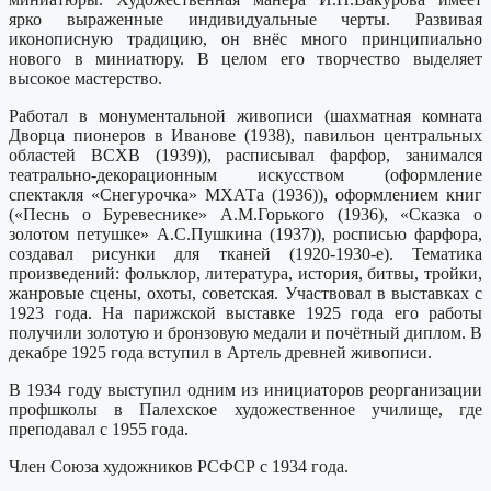
ярко выраженные индивидуальные черты. Развивая
иконописную традицию, он внёс много принципиально
нового в миниатюру. В целом его творчество выделяет
высокое мастерство.
Работал в монументальной живописи (шахматная комната
Дворца пионеров в Иванове (1938), павильон центральных
областей ВСХВ (1939)), расписывал фарфор, занимался
театрально-декорационным искусством (оформление
спектакля «Снегурочка» МХАТа (1936)), оформлением книг
(«Песнь о Буревеснике» А.М.Горького (1936), «Сказка о
золотом петушке» А.С.Пушкина (1937)), росписью фарфора,
создавал рисунки для тканей (1920-1930-е). Тематика
произведений: фольклор, литература, история, битвы, тройки,
жанровые сцены, охоты, советская. Участвовал в выставках с
1923 года. На парижской выставке 1925 года его работы
получили золотую и бронзовую медали и почётный диплом. В
декабре 1925 года вступил в Артель древней живописи.
В 1934 году выступил одним из инициаторов реорганизации
профшколы в Палехское художественное училище, где
преподавал с 1955 года.
Член Союза художников РСФСР с 1934 года.