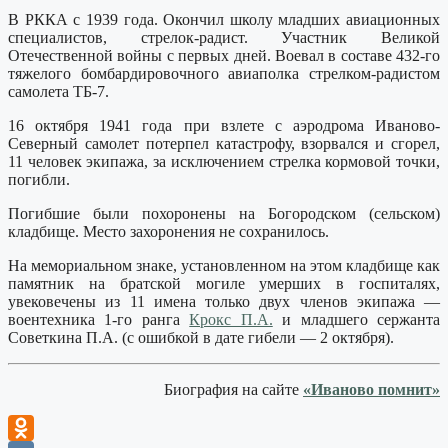
В РККА с 1939 года. Окончил школу младших авиационных
специалистов, стрелок-радист. Участник Великой
Отечественной войны с первых дней. Воевал в составе 432-го
тяжелого бомбардировочного авиаполка стрелком-радистом
самолета ТБ-7.
16 октября 1941 года при взлете с аэродрома Иваново-
Северный самолет потерпел катастрофу, взорвался и сгорел,
11 человек экипажа, за исключением стрелка кормовой точки,
погибли.
Погибшие были похоронены на Богородском (сельском)
кладбище. Место захоронения не сохранилось.
На мемориальном знаке, установленном на этом кладбище как
памятник на братской могиле умерших в госпиталях,
увековечены из 11 имена только двух членов экипажа —
воентехника 1-го ранга
Крокс П.А.
и младшего сержанта
Советкина П.А. (с ошибкой в дате гибели — 2 октября).
Биография на сайте
«Иваново помнит»