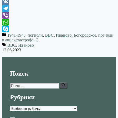
Odnoklassniki
VK
Telegram
Viber
WhatsApp
1941-1945: погибли
,
ВВС
,
Иваново, Богородское
,
погибли
Skype
в авиакатастрофе
,
С
ВВС
,
Иваново
12.06.2023
Поиск
Поиск:
Рубрики
Рубрики