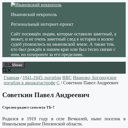
Перейти
к
Ивановский некрополь
содержимому
Региональный интернет-проект
Сайт посвящён людям, которые оставили заметный, а
может, и не очень заметный след в истории и волею
судеб упокоились на ивановской земле. А также тем,
кто был рождён в нашем крае или был тесно связан с
ним, но похоронен за его пределами.
Меню
Главная
/
1941-1945: погибли
ВВС
Иваново, Богородское
погибли в авиакатастрофе
С
/ Советкин Павел Андреевич
Советкин Павел Андреевич
Стрелок-радист самолета ТБ-7
Родился в 1919 году в селе Вечкилей, ныне поселок в
Никольском районе Пензенской области.