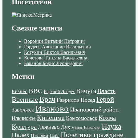
Посетители
Свежие записи
Воронин Виталий Петрович
Гордеев Александр Васильевич
Котухин Виктор Васильевич
Кочетова Татьяна Васильевна
Баканов Борис Леонидович
Метки
ВВС
Вичуга
Власть
Бизнес
Верхний Ландех
Врач
Военные
Герой
Гаврилов Посад
Иваново
Ивановский район
Заволжск
Кинешма
Кохма
Комсомольск
Ильинское
Наука
Культура
Лежнево
Лух
Наволоки
Москва
Почетные граждане
Палех
Пестяки
Плёс