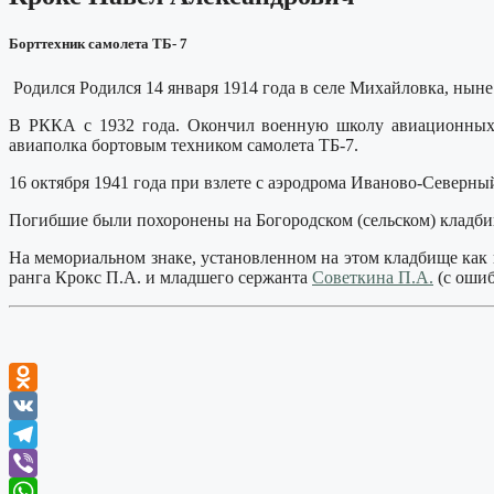
Борттехник самолета ТБ- 7
Родился Родился 14 января 1914 года в селе Михайловка, ны
В РККА с 1932 года. Окончил военную школу авиационных т
авиаполка бортовым техником самолета ТБ-7.
16 октября 1941 года при взлете с аэродрома Иваново-Северный
Погибшие были похоронены на Богородском (сельском) кладбищ
На мемориальном знаке, установленном на этом кладбище как 
ранга Крокс П.А. и младшего сержанта
Советкина П.А.
(с ошиб
Odnoklassniki
VK
Telegram
Viber