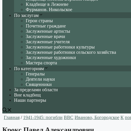
Кладбище в Лежневе
Фурманов. Никольское
По заслугам
Герои страны
Почетные граждане
Заслуженные артисты
Заслуженные врачи
Заслуженные учителя
Заслуженные работники культуры
Заслуженные работники сельского хозяйства
Заслуженные художники
Мастера спорта
По категориям
Генералы
Деятели науки
Священники
За пределами области
Вне кладбищ
Наши партнеры
Главная
/
1941-1945: погибли
ВВС
Иваново, Богородское
К
по
Крокс Павел Александрович