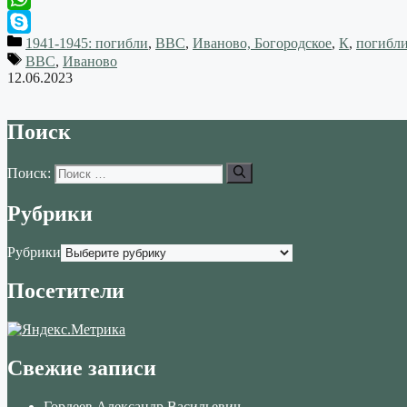
WhatsApp
1941-1945: погибли
,
ВВС
,
Иваново, Богородское
,
К
,
погибли
Skype
ВВС
,
Иваново
12.06.2023
Поиск
Поиск:
Рубрики
Рубрики
Посетители
Свежие записи
Гордеев Александр Васильевич