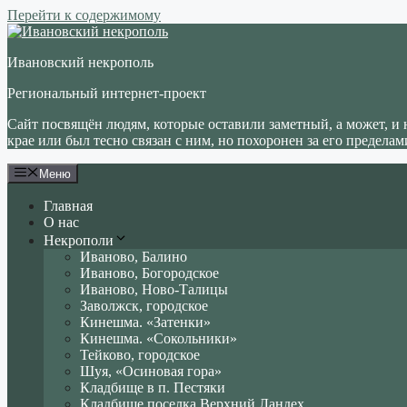
Перейти к содержимому
Ивановский некрополь
Региональный интернет-проект
Сайт посвящён людям, которые оставили заметный, а может, и 
крае или был тесно связан с ним, но похоронен за его пределам
Меню
Главная
О нас
Некрополи
Иваново, Балино
Иваново, Богородское
Иваново, Ново-Талицы
Заволжск, городское
Кинешма. «Затенки»
Кинешма. «Сокольники»
Тейково, городское
Шуя, «Осиновая гора»
Кладбище в п. Пестяки
Кладбище поселка Верхний Ландех