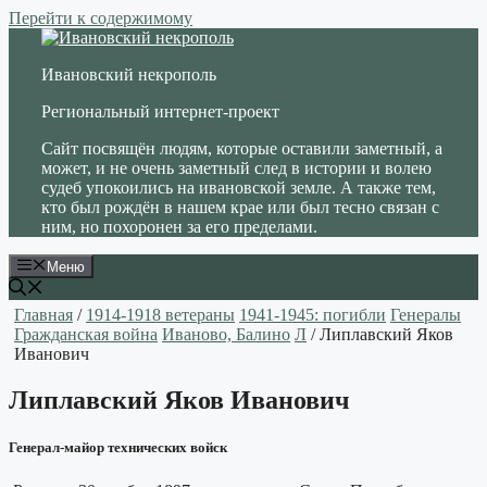
Перейти к содержимому
Ивановский некрополь
Региональный интернет-проект
Сайт посвящён людям, которые оставили заметный, а
может, и не очень заметный след в истории и волею
судеб упокоились на ивановской земле. А также тем,
кто был рождён в нашем крае или был тесно связан с
ним, но похоронен за его пределами.
Меню
Главная
/
1914-1918 ветераны
1941-1945: погибли
Генералы
Гражданская война
Иваново, Балино
Л
/ Липлавский Яков
Иванович
Липлавский Яков Иванович
Генерал-майор технических войск