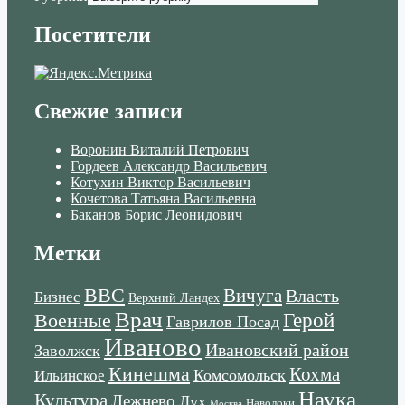
Посетители
Свежие записи
Воронин Виталий Петрович
Гордеев Александр Васильевич
Котухин Виктор Васильевич
Кочетова Татьяна Васильевна
Баканов Борис Леонидович
Метки
ВВС
Вичуга
Власть
Бизнес
Верхний Ландех
Врач
Военные
Герой
Гаврилов Посад
Иваново
Ивановский район
Заволжск
Кинешма
Кохма
Комсомольск
Ильинское
Наука
Культура
Лежнево
Лух
Наволоки
Москва