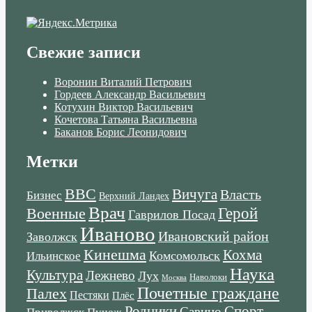
Свежие записи
Воронин Виталий Петрович
Гордеев Александр Васильевич
Котухин Виктор Васильевич
Кочетова Татьяна Васильевна
Баканов Борис Леонидович
Метки
ВВС
Вичуга
Власть
Бизнес
Верхний Ландех
Врач
Военные
Герой
Гаврилов Посад
Иваново
Ивановский район
Заволжск
Кинешма
Кохма
Комсомольск
Ильинское
Наука
Культура
Лежнево
Лух
Наволоки
Москва
Почетные граждане
Палех
Пестяки
Плёс
Родники
Спорт
Савино
Пучеж