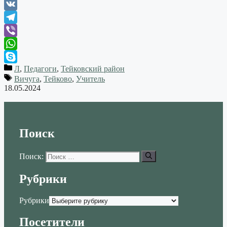
Odnoklassniki
VK
Telegram
Viber
WhatsApp
Л
,
Педагоги
,
Тейковский район
Skype
Вичуга
,
Тейково
,
Учитель
18.05.2024
Поиск
Поиск:
Рубрики
Рубрики
Посетители