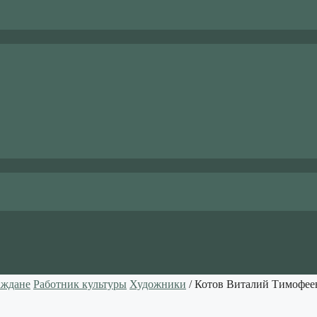
аждане
Работник культуры
Художники
/ Котов Виталий Тимофее