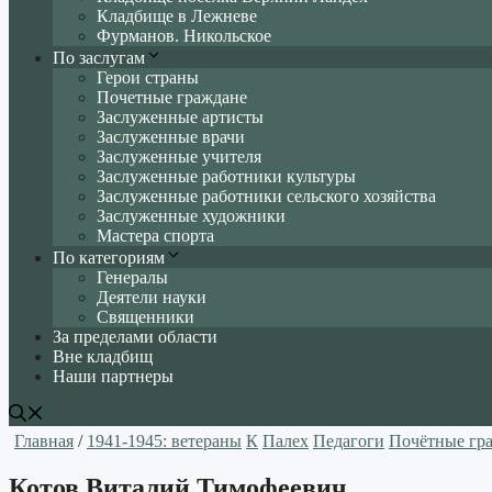
Кладбище в Лежневе
Фурманов. Никольское
По заслугам
Герои страны
Почетные граждане
Заслуженные артисты
Заслуженные врачи
Заслуженные учителя
Заслуженные работники культуры
Заслуженные работники сельского хозяйства
Заслуженные художники
Мастера спорта
По категориям
Генералы
Деятели науки
Священники
За пределами области
Вне кладбищ
Наши партнеры
Главная
/
1941-1945: ветераны
К
Палех
Педагоги
Почётные гр
Котов Виталий Тимофеевич