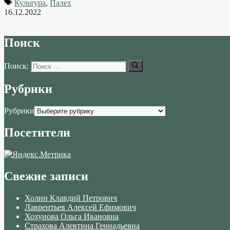
Культура
,
Палех
16.12.2022
Поиск
Поиск:
Рубрики
Рубрики
Посетители
Свежие записи
Холин Клавдий Петрович
Лаврентьев Алексей Ефимович
Хохунова Ольга Ивановна
Страхова Алевтина Геннадьевна