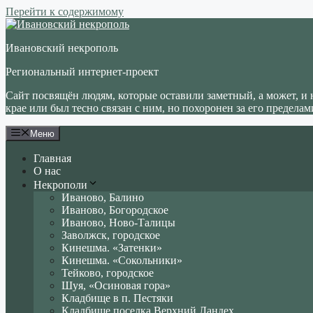
Перейти к содержимому
Ивановский некрополь
Региональный интернет-проект
Сайт посвящён людям, которые оставили заметный, а может, и 
крае или был тесно связан с ним, но похоронен за его пределам
Меню
Главная
О нас
Некрополи
Иваново, Балино
Иваново, Богородское
Иваново, Ново-Талицы
Заволжск, городское
Кинешма. «Затенки»
Кинешма. «Сокольники»
Тейково, городское
Шуя, «Осиновая гора»
Кладбище в п. Пестяки
Кладбище поселка Верхний Ландех