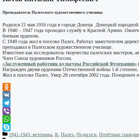
Преподаватель Палехского художественного училища
Родился 21 мая 1916 года в городе Донецк Донецкой народной 
В 1940 – 1947 года проходил службу в Красной Армии. Оконч
боевым орденом.
С 1949 года жил в поселке Палех. Работал заместителем директ
преподавал в Палехском художественном училище.
Известнее как исследователь творчества палехских мастеров, а
Член Союза художников России.
«Заслуженный работник культуры Российской Федерации»
Награжден двумя орденами Отечественной войны 1-й степени,
Жил в поселке Палех. Умер 28 сентября 2002 года. Похоронен 
Odnoklassniki
VK
Telegram
Viber
WhatsApp
1941-1945: ветераны
,
К
,
Палех
,
Педагоги
,
Почётные граждан
Skype