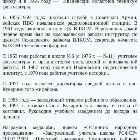
школу и в 1956 году — Ивановский областной техникум
физкультуры.
В 1956-1959 годах проходил службу в Советской Армии,
войсках ПВО начальником радиолокационной станции. В
1961 году окончила школу ЦК ВЛКСМ. Вернувшись домой
первое время был на комсомольской работе: инструктор по
школам Лежневского райкома ВЛКСМ, секретарь комитета
ВЛКСМ Лежневской фабрики.
С 1963 года работал в школе №6 (с 1976 г. — №11) учителем
физкультуры и организатором внеклассной и внешкольной
работы. В 1967 году окончил Ивановский педагогический
институт, с 1970 года работал учителем истории..
С 1971 года назначен директором средней школы в пос.
Кукарино того же района.
В 1985 года — заведующий отделом районного образования.
В 1991 г. возвратился в Кукаринскую школу и снова её
возглавил. Руководил учебным заведением до выхода на
пенсию.
Награжден медалями, знаком «Отличник народного
просвещения». «Заслуженный учитель школы РСФСР»
(13.07.1983). «Почётный гражданин Лежневского района»