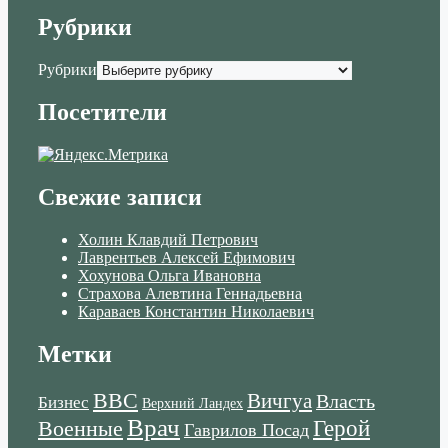
Рубрики
Рубрики
Посетители
Свежие записи
Холин Клавдий Петрович
Лаврентьев Алексей Ефимович
Хохунова Ольга Ивановна
Страхова Алевтина Геннадьевна
Караваев Константин Николаевич
Метки
ВВС
Вичгуа
Власть
Бизнес
Верхний Ландех
Врач
Военные
Герой
Гаврилов Посад