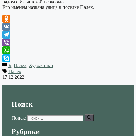
рядом с Ильинской церковью.
Его именем названа улица в поселке Палех.
Odnoklassniki
VK
Telegram
Viber
WhatsApp
Б
,
Палех
,
Художники
Skype
Палех
17.12.2022
Поиск
Поиск:
Рубрики