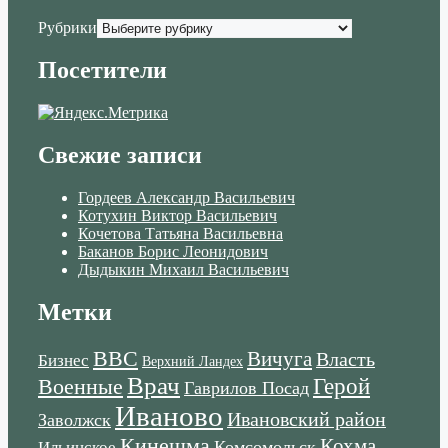
Рубрики
Посетители
Свежие записи
Гордеев Александр Васильевич
Котухин Виктор Васильевич
Кочетова Татьяна Васильевна
Баканов Борис Леонидович
Дыдыкин Михаил Васильевич
Метки
ВВС
Вичуга
Власть
Бизнес
Верхний Ландех
Врач
Военные
Герой
Гаврилов Посад
Иваново
Ивановский район
Заволжск
Кинешма
Кохма
Комсомольск
Ильинское