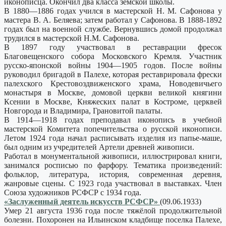
иконописца. Окончил два класса земской школы.
В 1880—1886 годах учился в мастерской Н. М. Сафонова у
мастера В. А. Беляева; затем работал у Сафонова. В 1888-1892
годах был на военной службе. Вернувшись домой продолжал
трудился в мастерской Н.М. Сафонова.
В 1897 году участвовал в реставрации фресок
Благовещенского собора Московского Кремля. Участник
русско-японской войны 1904—1905 годов. После войны
руководил бригадой в Палехе, которая реставрировала фрески
палехского Крестовоздвиженского храма, Новодевичьего
монастыря в Москве, домовой церкви великой княгини
Ксении в Москве, Княжеских палат в Костроме, церквей
Новгорода и Владимира, Грановитой палаты.
В 1914—1918 годах преподавал иконопись в учебной
мастерской Комитета попечительства о русской иконописи.
Летом 1924 года начал расписывать изделия из папье-маше,
был одним из учредителей Артели древней живописи.
Работал в монументальной живописи, иллюстрировал книги,
занимался росписью по фарфору. Тематика произведений:
фольклор, литература, история, современная деревня,
жанровые сцены. С 1923 года участвовал в выставках. Член
Союза художников РСФСР с 1934 года.
«Заслуженный деятель искусств РСФСР»
(09.06.1933)
Умер 21 августа 1936 года после тяжёлой продолжительной
болезни. Похоронен на Ильинском кладбище поселка Палехе,