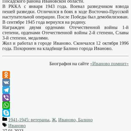
Посадского района Ивановской области.
В РККА с января 1943 года. Воевал разведчиком взвода
пешей разведки. Отличился в боях в ходе Восточно-Прусской
наступательной операции. После Победы был демобилизован.
В сентябре 1945 года вернулся на родину.
Награжден двумя орденами Отечественной войны 1-й
степени, орденами Отечественной войны 2-й степени, Славы
3-й степени, медалями.
Жил и работал в городе Иваново. Скончался 12 октября 1996
года. Похоронен на кладбище Балино города Иваново.
Биография на сайте
«Иваново помнит»
Odnoklassniki
VK
Telegram
Viber
WhatsApp
1941-1945: ветераны
,
Ж
,
Иваново, Балино
Skype
Иваново
27.01.2023