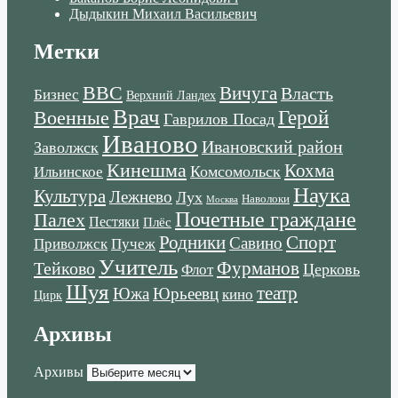
Дыдыкин Михаил Васильевич
Метки
ВВС
Вичуга
Власть
Бизнес
Верхний Ландех
Врач
Военные
Герой
Гаврилов Посад
Иваново
Ивановский район
Заволжск
Кинешма
Кохма
Комсомольск
Ильинское
Наука
Культура
Лежнево
Лух
Наволоки
Москва
Почетные граждане
Палех
Пестяки
Плёс
Родники
Спорт
Савино
Пучеж
Приволжск
Учитель
Тейково
Фурманов
Церковь
Флот
Шуя
театр
Южа
Юрьеевц
кино
Цирк
Архивы
Архивы