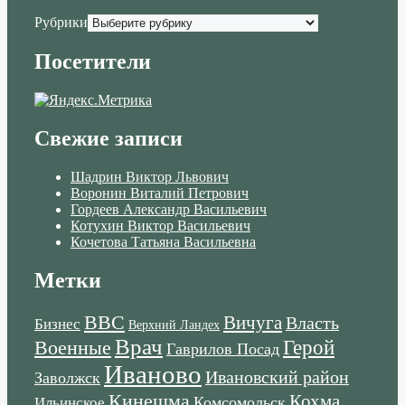
Рубрики
Посетители
Свежие записи
Шадрин Виктор Львович
Воронин Виталий Петрович
Гордеев Александр Васильевич
Котухин Виктор Васильевич
Кочетова Татьяна Васильевна
Метки
ВВС
Вичуга
Власть
Бизнес
Верхний Ландех
Врач
Военные
Герой
Гаврилов Посад
Иваново
Ивановский район
Заволжск
Кинешма
Кохма
Комсомольск
Ильинское