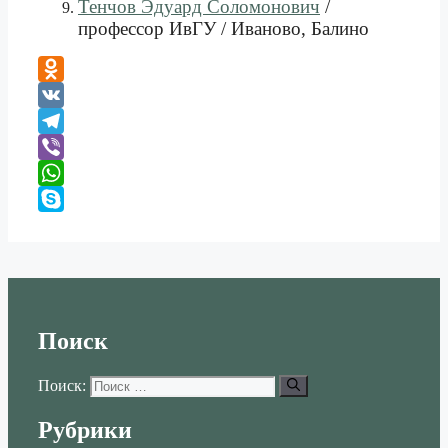
Тенчов Эдуард Соломонович
/
профессор ИвГУ / Иваново, Балино
Odnoklassniki
VK
Telegram
Viber
WhatsApp
Skype
Поиск
Поиск:
Рубрики