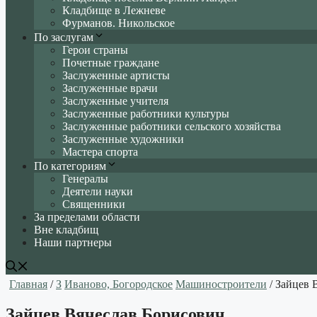
Кладбище в Лежневе
Фурманов. Никольское
По заслугам
Герои страны
Почетные граждане
Заслуженные артисты
Заслуженные врачи
Заслуженные учителя
Заслуженные работники культуры
Заслуженные работники сельского хозяйства
Заслуженные художники
Мастера спорта
По категориям
Генералы
Деятели науки
Священники
За пределами области
Вне кладбищ
Наши партнеры
Главная
/
З
Иваново, Богородское
Машиностроители
/ Зайцев 
Зайцев Вячеслав Борисович