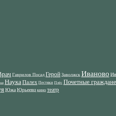
Иваново
Врач
Герой
Ив
Гаврилов Посад
Заволжск
Наука
Почетные граждан
Палех
Пестяки
Плёс
оки
я
театр
Южа
Юрьеевц
кино