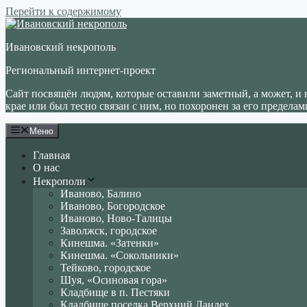
Перейти к содержимому
Ивановский некрополь
Региональный интернет-проект
Сайт посвящён людям, которые оставили заметный, а может, и 
крае или был тесно связан с ним, но похоронен за его пределам
Меню
Главная
О нас
Некрополи
Иваново, Балино
Иваново, Богородское
Иваново, Ново-Талицы
Заволжск, городское
Кинешма. «Затенки»
Кинешма. «Сокольники»
Тейково, городское
Шуя, «Осиновая гора»
Кладбище в п. Пестяки
Кладбище поселка Верхний Ландех