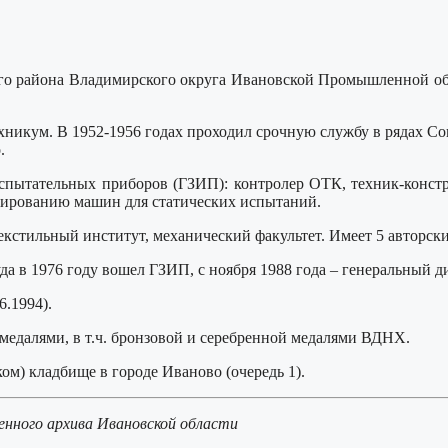
кого района Владимирского округа Ивановской Промышленной об
никум. В 1952-1956 годах проходил срочную службу в рядах Сов
.
испытательных приборов (ГЗИП): контролер ОТК, техник-конст
уированию машин для статических испытаний.
екстильный институт, механический факультет. Имеет 5 авторски
да в 1976 году вошел ГЗИП, с ноября 1988 года – генеральный
.1994).
медалями, в т.ч. бронзовой и серебренной медалями ВДНХ.
ом) кладбище в городе Иваново (очередь 1).
енного архива Ивановской области