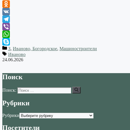
Odnoklassniki
VK
Telegram
Viber
WhatsApp
З
,
Иваново, Богородское
,
Машиностроители
Skype
Иваново
24.06.2026
Поиск
Поиск:
Рубрики
Рубрики
Посетители