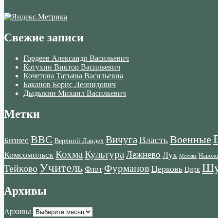
Свежие записи
Гордеев Александр Васильевич
Котухин Виктор Васильевич
Кочетова Татьяна Васильевна
Баканов Борис Леонидович
Дыдыкин Михаил Васильевич
Метки
ВВС
Военные
Вичуга
Власть
Бизнес
Верхний Ландех
Кохма
Культура
Лежнево
Комсомольск
Лух
Навол
Москва
Учитель
Шу
Тейково
Фурманов
Церковь
Флот
Цирк
Архивы
Архивы