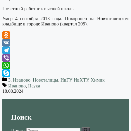
Почетный работник высшей школы.
Умер 4 сентября 2013 года. Похоронен на Новтоталицком
кладбище в городе Иваново (квартал 205).
Odnoklassniki
VK
Telegram
Viber
WhatsApp
З
,
Иваново, Новоталицы
,
ИвГУ
,
ИвХТУ
,
Химик
Skype
Иваново
,
Наука
18.08.2024
Поиск
Поиск: