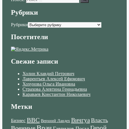
Рубрики
Рубрики
Посетители
Свежие записи
Холин Клавдий Петрович
Лаврентьев Алексей Ефимович
Хохунова Ольга Ивановна
Страхова Алевтина Геннадьевна
Караваев Константин Николаевич
Метки
ВВС
Вичгуа
Власть
Бизнес
Верхний Ландех
Врач
Военные
Герой
Гаврилов Посад