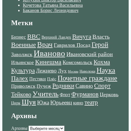
Кочетова Татьяна Васильевна
Баканов Борис Леонидович
Метки
ВВС
Вичуга
Власть
Бизнес
Верхний Ландех
Врач
Военные
Герой
Гаврилов Посад
Иваново
Ивановский район
Заволжск
Кинешма
Кохма
Комсомольск
Ильинское
Наука
Культура
Лежнево
Лух
Наволоки
Москва
Почетные граждане
Палех
Пестяки
Плёс
Родники
Спорт
Савино
Пучеж
Приволжск
Учитель
Тейково
Фурманов
Церковь
Флот
Шуя
театр
Южа
Юрьеевц
кино
Цирк
Архивы
Архивы