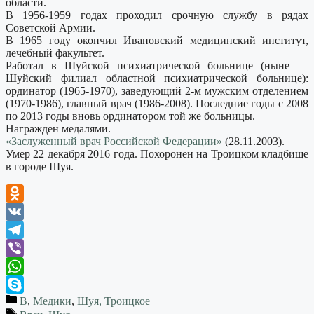
области.
В 1956-1959 годах проходил срочную службу в рядах
Советской Армии.
В 1965 году окончил Ивановский медицинский институт,
лечебный факультет.
Работал в Шуйской психиатрической больнице (ныне —
Шуйский филиал областной психиатрической больнице):
ординатор (1965-1970), заведующий 2-м мужским отделением
(1970-1986), главный врач (1986-2008). Последние годы с 2008
по 2013 годы вновь ординатором той же больницы.
Награжден медалями.
«Заслуженный врач Российской Федерации»
(28.11.2003).
Умер 22 декабря 2016 года. Похоронен на Троицком кладбище
в городе Шуя.
Odnoklassniki
VK
Telegram
Viber
WhatsApp
В
,
Медики
,
Шуя, Троицкое
Skype