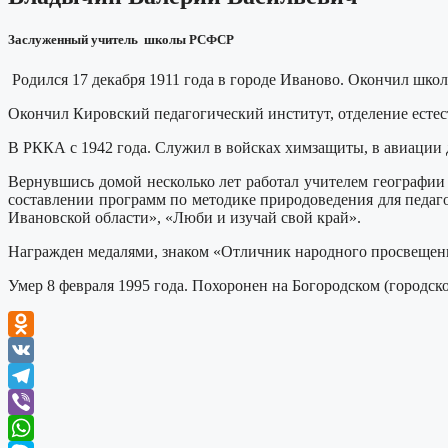
Заслуженный учитель школы РСФСР
Родился 17 декабря 1911 года в городе Иваново. Окончил шко
Окончил Кировский педагогический институт, отделение естес
В РККА с 1942 года. Служил в войсках химзащиты, в авиации д
Вернувшись домой несколько лет работал учителем географии
составлении программ по методике природоведения для педа
Ивановской области», «Люби и изучай свой край».
Награжден медалями, знаком «Отличник народного просвещен
Умер 8 февраля 1995 года. Похоронен на Богородском (городско
Odnoklassniki
VK
Telegram
Viber