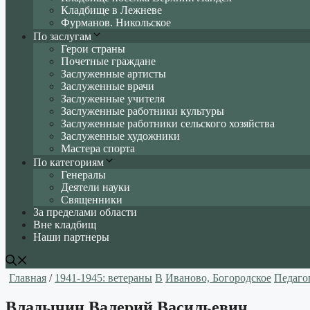
Кладбище в Лежневе
Фурманов. Никольское
По заслугам
Герои страны
Почетные граждане
Заслуженные артисты
Заслуженные врачи
Заслуженные учителя
Заслуженные работники культуры
Заслуженные работники сельского хозяйства
Заслуженные художники
Мастера спорта
По категориям
Генералы
Деятели науки
Священники
За пределами области
Вне кладбищ
Наши партнеры
Главная
/
1941-1945: ветераны
В
Иваново, Богородское
Педаго
Владычин Валерий Васильевич