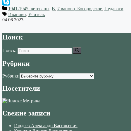
WhatsApp
1941-1945: ветераны
,
В
,
Иваново, Богородское
,
Педагоги
Skype
Иваново
,
Учитель
04.06.2023
Поиск
Поиск:
Рубрики
Рубрики
Посетители
Свежие записи
Гордеев Александр Васильевич
Котухин Виктор Васильевич