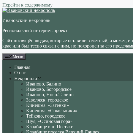
Перейти к содержимому
Ивановский некрополь
Региональный интернет-проект
Сайт посвящён людям, которые оставили заметный, а может, и 
крае или был тесно связан с ним, но похоронен за его пределам
Меню
Главная
О нас
Некрополи
Иваново, Балино
Иваново, Богородское
Иваново, Ново-Талицы
Заволжск, городское
Кинешма. «Затенки»
Кинешма. «Сокольники»
Тейково, городское
Шуя, «Осиновая гора»
Кладбище в п. Пестяки
Кладбище поселка Верхний Ландех