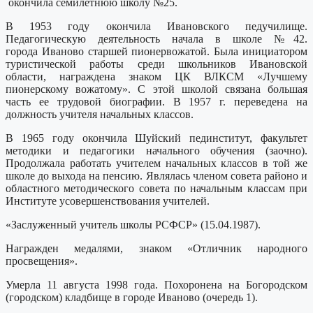
окончила семилетнюю школу №25.
В 1953 году окончила Ивановского педучилище.
Педагогическую деятельность начала в школе №42.
города Иваново старшей пионервожатой. Была инициатором
туристической работы среди школьников Ивановской
области, награждена знаком ЦК ВЛКСМ «Лучшему
пионерскому вожатому». С этой школой связана большая
часть ее трудовой биографии. В 1957 г. переведена на
должность учителя начальных классов.
В 1965 году окончила Шуйский пединститут, факультет
методики и педагогики начального обучения (заочно).
Продолжала работать учителем начальных классов в той же
школе до выхода на пенсию. Являлась членом совета районо и
областного методического совета по начальным классам при
Институте усовершенствования учителей.
«Заслуженный учитель школы РСФСР» (15.04.1987).
Награжден медалями, знаком «Отличник народного
просвещения».
Умерла 11 августа 1998 года. Похоронена на Богородском
(городском) кладбище в городе Иваново (очередь 1).