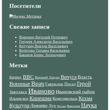
Посетители
Свежие записи
Воронин Виталий Петрович
Гордеев Александр Васильевич
Котухин Виктор Васильевич
Кочетова Татьяна Васильевна
Баканов Борис Леонидович
Метки
ВВС
Вичуга
Власть
Бизнес
Верхний Ландех
Врач
Военные
Герой
Гаврилов Посад
Иваново
Ивановский район
Заволжск
Кинешма
Кохма
Комсомольск
Ильинское
Наука
Культура
Лежнево
Лух
Наволоки
Москва