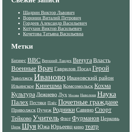
Свежие записи
Шадрин Виктор Львович
Воронин Виталий Петрович
Гордеев Александр Васильевич
Котухин Виктор Васильевич
Кочетова Татьяна Васильевна
Метки
ВВС
Вичуга
Власть
Бизнес
Верхний Ландех
Врач
Военные
Герой
Гаврилов Посад
Иваново
Ивановский район
Заволжск
Кинешма
Кохма
Комсомольск
Ильинское
Наука
Культура
Лежнево
Лух
Наволоки
Москва
Почетные граждане
Палех
Пестяки
Плёс
Родники
Спорт
Савино
Пучеж
Приволжск
Учитель
Тейково
Фурманов
Церковь
Флот
Шуя
театр
Южа
Юрьеевц
кино
Цирк