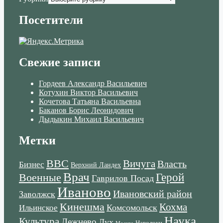
Посетители
Свежие записи
Гордеев Александр Васильевич
Котухин Виктор Васильевич
Кочетова Татьяна Васильевна
Баканов Борис Леонидович
Дыдыкин Михаил Васильевич
Метки
ВВС
Вичуга
Власть
Бизнес
Верхний Ландех
Врач
Военные
Герой
Гаврилов Посад
Иваново
Ивановский район
Заволжск
Кинешма
Кохма
Комсомольск
Ильинское
Наука
Культура
Лежнево
Лух
Наволоки