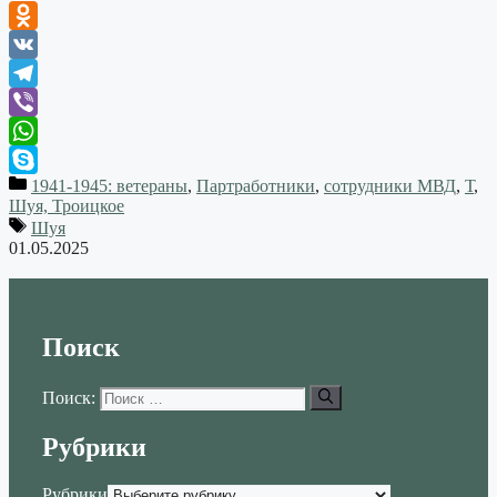
Odnoklassniki
VK
Telegram
Viber
WhatsApp
1941-1945: ветераны
,
Партработники
,
сотрудники МВД
,
Т
,
Skype
Шуя, Троицкое
Шуя
01.05.2025
Поиск
Поиск:
Рубрики
Рубрики