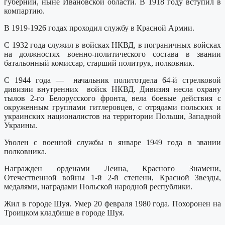
губернии, ныне Ивановской области. В 1918 году вступил в
компартию.
В 1919-1926 годах проходил службу в Красной Армии.
С 1932 года служил в войсках НКВД, в пограничных войсках
на должностях военно-политического состава в звании
батальонный комиссар, старший политрук, полковник.
С 1944 года — начальник политотдела 64-й стрелковой
дивизии внутренних войск НКВД. Дивизия несла охрану
тылов 2-го Белорусского фронта, вела боевые действия с
окруженным группами гитлеровцев, с отрядами польских и
украинских националистов на территории Польши, Западной
Украины.
Уволен с военной службы в январе 1949 года в звании
полковника.
Награжден орденами Леина, Красного Знамени,
Отечественной войны 1-й 2-й степени, Красной Звезды,
медалями, наградами Польской народной республики.
Жил в городе Шуя. Умер 20 февраля 1980 года. Похоронен на
Троицком кладбище в городе Шуя.