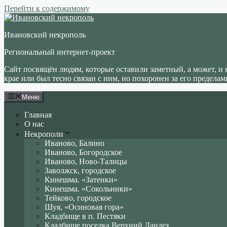
Перейти к содержимому
Ивановский некрополь
Региональный интернет-проект
Сайт посвящён людям, которые оставили заметный, а может, и 
крае или был тесно связан с ним, но похоронен за его пределам
Меню
Главная
О нас
Некрополи
Иваново, Балино
Иваново, Богородское
Иваново, Ново-Талицы
Заволжск, городское
Кинешма. «Затенки»
Кинешма. «Сокольники»
Тейково, городское
Шуя, «Осиновая гора»
Кладбище в п. Пестяки
Кладбище поселка Верхний Ландех