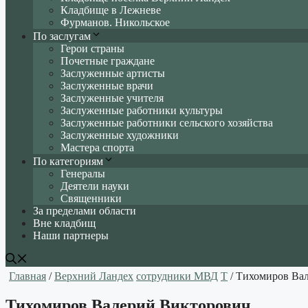
Кладбище в Лежневе
Фурманов. Никольское
По заслугам
Герои страны
Почетные граждане
Заслуженные артисты
Заслуженные врачи
Заслуженные учителя
Заслуженные работники культуры
Заслуженные работники сельского хозяйства
Заслуженные художники
Мастера спорта
По категориям
Генералы
Деятели науки
Священники
За пределами области
Вне кладбищ
Наши партнеры
Главная
/
Верхний Ландех
сотрудники МВД
Т
/ Тихомиров Ва
Тихомиров Валерий Викторович