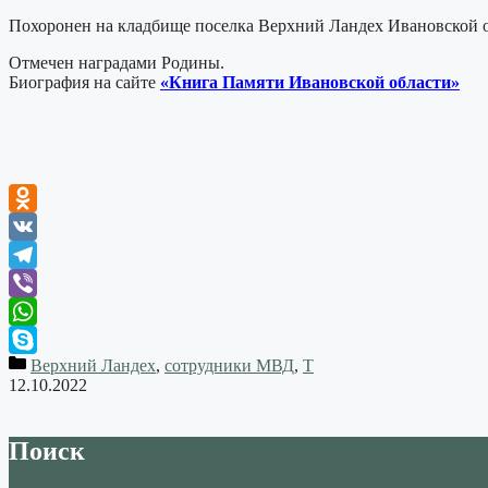
Похоронен на кладбище поселка Верхний Ландех Ивановской о
Отмечен наградами Родины.
Биография на сайте
«Книга Памяти Ивановской области»
Odnoklassniki
VK
Telegram
Viber
WhatsApp
Верхний Ландех
,
сотрудники МВД
,
Т
Skype
12.10.2022
Поиск