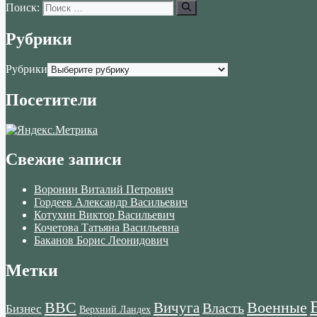
Поиск:
Рубрики
Рубрики
Посетители
Свежие записи
Воронин Виталий Петрович
Гордеев Александр Васильевич
Котухин Виктор Васильевич
Кочетова Татьяна Васильевна
Баканов Борис Леонидович
Метки
ВВС
Военные
Вичуга
Власть
Бизнес
Верхний Ландех