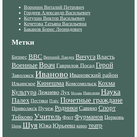
Воронин Виталий Петрович
Гордеев Александр Васильевич
Котухин Виктор Васильевич
Кочетова Татьяна Васильевна
Баканов Борис Леонидович
Метки
ВВС
Вичуга
Власть
Бизнес
Верхний Ландех
Врач
Военные
Герой
Гаврилов Посад
Иваново
Ивановский район
Заволжск
Кинешма
Кохма
Комсомольск
Ильинское
Наука
Культура
Лежнево
Лух
Наволоки
Москва
Почетные граждане
Палех
Пестяки
Плёс
Родники
Спорт
Савино
Пучеж
Приволжск
Учитель
Тейково
Фурманов
Церковь
Флот
Шуя
театр
Южа
Юрьеевц
кино
Цирк