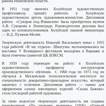
района Ивановской области.
В 1951 году окончил Холуйскую художественную
профтехшколу, пришёл работать в Холуйскую
художественную артель художником-копиистом. Дипломная
работа «Суворов под Измаилом» была приобретена музеем
А.В. Суворова в Ленинграде. Руководителем диплома был
один из основоположников Холуйской лаковой миниатюры
— В.Д. Пузанов-Молёв.
Творческую деятельность Николай Васильевич начал с 1955
года работой «В час отдыха». Шкатулка экспонировалась на
выставке V Всемирного фестиваля молодёжи в Варшаве и
была отмечена грамотой ЦК ВЛКСМ.
В 1959 году переведен на работу в Холуйскую
художественную профшколу инструктором
производственного обучения. С 1968 года по 1973 год он
обучался в Московском технологическом институте по
специальности декоративно-прикладное искусство, который
закончил с отличием. Дипломная работа — панно для
оформления салона ювелирных изделий «Сказы Бажова»
стала последней работой художника.
За свою недолгую творческую деятельность им созданы
произведения: «По щучьему велению» (1956), «Горный