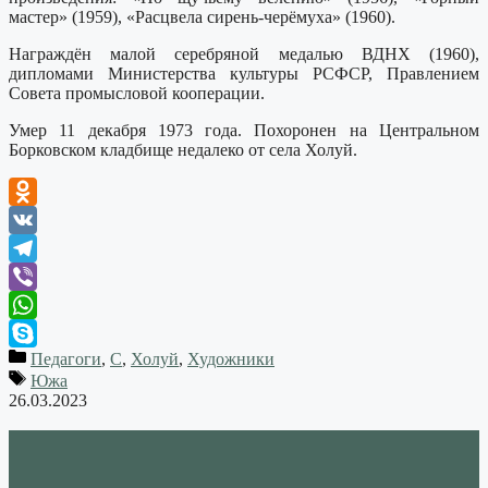
мастер» (1959), «Расцвела сирень-черёмуха» (1960).
Награждён малой серебряной медалью ВДНХ (1960),
дипломами Министерства культуры РСФСР, Правлением
Совета промысловой кооперации.
Умер 11 декабря 1973 года. Похоронен на Центральном
Борковском кладбище недалеко от села Холуй.
Odnoklassniki
VK
Telegram
Viber
WhatsApp
Педагоги
,
С
,
Холуй
,
Художники
Skype
Южа
26.03.2023