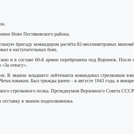
на.
ревни Ново Пестяковского района.
дельную бригаду командиром расчёта 82-миллиметровых миномёт
овал в наступательных боях.
зию и в составе 60-й армии переброшена под Воронеж. После о
 «За отвагу».
ии. В звании младшего лейтенанта командовал стрелковым взво
ехословакии. Был трижды ранен – в августе 1943 года, в январе
йского стрелкового полка. Президиумом Верховного Совета ССС
 отставку в звании подполковника.