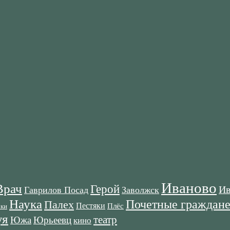
Иваново
Врач
Герой
Ив
Гаврилов Посад
Заволжск
Наука
Почетные граждан
Палех
Пестяки
Плёс
оки
я
театр
Южа
Юрьеевц
кино