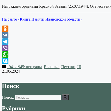
Награжден орденами Красной Звезды (25.07.1944), Отечественно
На сайте «Книга Памяти Ивановской области»
Odnoklassniki
VK
Telegram
Viber
WhatsApp
1941-1945: ветераны
,
Военные
,
Пестяки
,
Ш
Skype
21.05.2024
Поиск
Поиск:
Рубрики