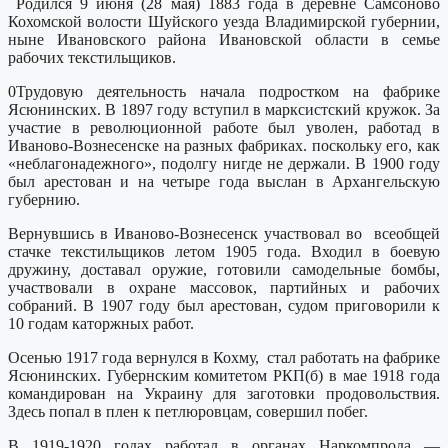
Родился 9 июня (28 мая) 1883 года в деревне Самсоново
Кохомской волости Шуйского уезда Владимирской губернии,
ныне Ивановского района Ивановской области в семье
рабочих текстильщиков.
0Трудовую деятельность начала подростком на фабрике
Ясюнинских. В 1897 году вступил в марк­систский кружок. За
участие в революционной работе был уволен, работад в
Иваново-Вознесенске на разных фабриках. поскольку его, как
«неблагонадежного», подолгу нигде не держали. В 1900 году
был арестован и на четыре года выслан в Архангельскую
губернию.
Вернувшись в Иваново-Вознесенск участвовал во всеобщей
стачке текстильщиков летом 1905 года. Входил в боевую
дружину, доставал оружие, готовили самодельные бомбы,
участвовали в охране массовок, партийных и рабочих
собраний. В 1907 году был арестован, судом приговорили к
10 годам каторжных работ.
Осенью 1917 года вернулся в Кохму, стал работать на фабрике
Ясюнинских. Губернским комитетом РКП(б) в мае 1918 года
командирован на Украину для заготовки продовольствия.
Здесь попал в плен к петлюровцам, совершил побег.
В 1919-1920 годах работал в органах Наркомпрода —