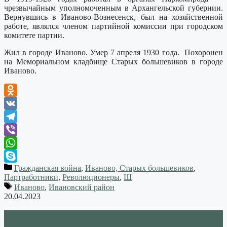
чрезвычайным уполномоченным в Архангельской губернии.
Вернувшись в Иваново-Вознесенск, был на хозяйственной
работе, являлся членом партийной комиссии при город­ском
комитете партии.
Жил в городе Иваново. Умер 7 апреля 1930 года. Похоронен
на Мемориальном кладбище Старых большевиков в городе
Иваново.
Odnoklassniki
VK
Telegram
Viber
WhatsApp
Гражданская война
,
Иваново, Старых большевиков
,
Skype
Партработники
,
Революционеры
,
Ш
Иваново
,
Ивановский район
20.04.2023