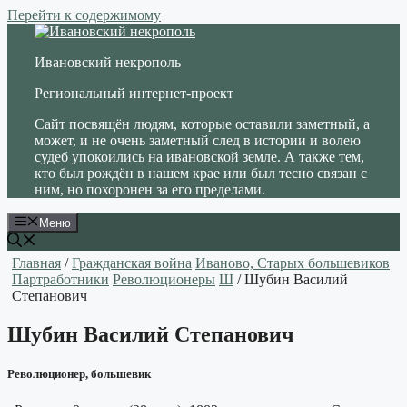
Перейти к содержимому
Ивановский некрополь
Региональный интернет-проект
Сайт посвящён людям, которые оставили заметный, а
может, и не очень заметный след в истории и волею
судеб упокоились на ивановской земле. А также тем,
кто был рождён в нашем крае или был тесно связан с
ним, но похоронен за его пределами.
Меню
Главная
/
Гражданская война
Иваново, Старых большевиков
Партработники
Революционеры
Ш
/ Шубин Василий
Степанович
Шубин Василий Степанович
Революционер, большевик