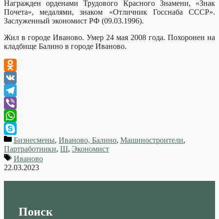
Награжден орденами Трудового Красного Знамени, «Знак
Почета», медалями, знаком «Отличник Госснаба СССР».
Заслуженный экономист РФ (09.03.1996).
Жил в городе Иваново. Умер 24 мая 2008 года. Похоронен на
кладбище Балино в городе Иваново.
Odnoklassniki
VK
Telegram
Viber
WhatsApp
Бизнесмены
,
Иваново, Балино
,
Машиностроители
,
Skype
Партработники
,
Ш
,
Экономист
Иваново
22.03.2023
Поиск