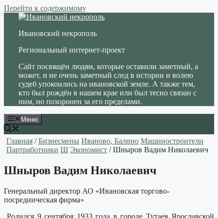
Перейти к содержимому
Ивановский некрополь
Региональный интернет-проект
Сайт посвящён людям, которые оставили заметный, а
может, и не очень заметный след в истории и волею
судеб упокоились на ивановской земле. А также тем,
кто был рождён в нашем крае или был тесно связан с
ним, но похоронен за его пределами.
Меню
Главная
/
Бизнесмены
Иваново, Балино
Машиностроители
Партработники
Ш
Экономист
/ Шныров Вадим Николаевич
Шныров Вадим Николаевич
Генеральный директор АО «Ивановская торгово-
посредническая фирма»
Родился 9 сентября 1933 года в городе Тутаев Ярославской