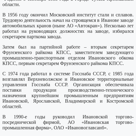
области.
В 1956 году окончил Московский институт стали и сплавов.
Трудовую деятельность начал на строящемся в Иванове заводе
автомобильных кранов (ныне АО «Автокран»). Несколько лет
работал на руководящих должностях на заводе, избирался
секретарем парткома завода.
Затем был на партийной работе – вторым секретарем
Фрунзенского райкома КПСС, заместителем заведующего
промышленно-транспортным отделом Ивановского обкома
КПСС, первым секретарем Фрунзенского райкома КПСС.
С 1974 года работал в системе Госснаба СССР, с 1985 года
возглавлял Верхневолжское и Ивановское территориальные
управления Госснаба СССР. Организация обеспечивала
поставки продукции производственно-технического
назначения крупнейшим промышленным предприятиям
Ивановской, Ярославской, Владимирской и Костромской
областей.
В 1990-е годы руководил Ивановской торгово-
посреднической фирмой, АО «Ивановская торгово-
промышленная фирма», ОАО «Ивановоглавсанб».