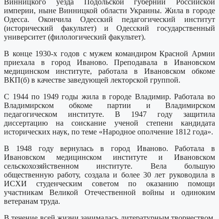
Винницкого уезда Подольской губернии Российской
империи, ныне Винницкой области Украины. Жила в городе
Одесса. Окончила Одесский педагогический институт
(исторический факультет) и Одесский государственный
университет (филологический факультет).
В конце 1930-х годов с мужем командиром Красной Армии
приехала в город Иваново. Преподавала в Ивановском
медицинском институте, работала в Ивановском обкоме
ВКП(б) в качестве заведующей лекторской группой.
C 1944 по 1949 годы жила в городе Владимир. Работала во
Владимирском обкоме партии и Владимирском
педагогическом институте. В 1947 году защитила
диссертацию на соискание ученой степени кандидата
исторических наук, по теме «Народное ополчение 1812 года».
В 1948 году вернулась в город Иваново. Работала в
Ивановском медицинском институте и Ивановском
сельскохозяйственном институте. Вела большую
общественную работу, создала и более 30 лет руководила в
ИСХИ студенческим советом по оказанию помощи
участникам Великой Отечественной войны и одиноким
ветеранам труда.
В течение всей жизни занималась литературным творчеством.