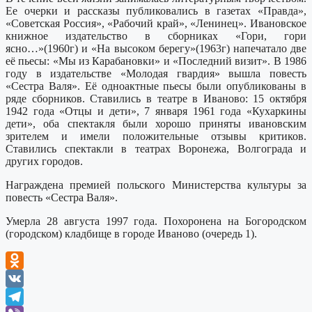
Ее очерки и рассказы публиковались в газетах «Правда»,
«Советская Россия», «Рабочий край», «Ленинец». Ивановское
книжное издательство в сборниках «Гори, гори
ясно…»(1960г) и «На высоком берегу»(1963г) напечатало две
её пьесы: «Мы из Карабановки» и «Последний визит». В 1986
году в издательстве «Молодая гвардия» вышла повесть
«Сестра Валя». Её одноактные пьесы были опубликованы в
ряде сборников. Ставились в театре в Иваново: 15 октября
1942 года «Отцы и дети», 7 января 1961 года «Кухаркины
дети», оба спектакля были хорошо приняты ивановским
зрителем и имели положительные отзывы критиков.
Ставились спектакли в театрах Воронежа, Волгограда и
других городов.
Награждена премией польского Министерства культуры за
повесть «Сестра Валя».
Умерла 28 августа 1997 года. Похоронена на Богородском
(городском) кладбище в городе Иваново (очередь 1).
Odnoklassniki
VK