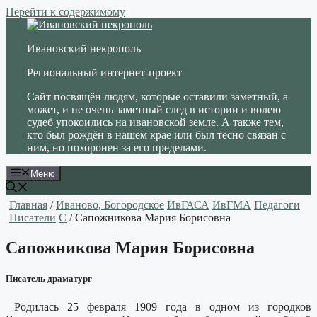
Перейти к содержимому
Ивановский некрополь
Региональный интернет-проект
Сайт посвящён людям, которые оставили заметный, а
может, и не очень заметный след в истории и волею
судеб упокоились на ивановской земле. А также тем,
кто был рождён в нашем крае или был тесно связан с
ним, но похоронен за его пределами.
Меню
Главная
/
Иваново, Богородское
ИвГАСА
ИвГМА
Педагоги
Писатели
С
/ Сапожникова Мария Борисовна
Сапожникова Мария Борисовна
Писатель драматург
Родилась 25 февраля 1909 года в одном из городков