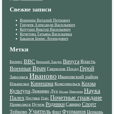
Свежие записи
Воронин Виталий Петрович
Гордеев Александр Васильевич
Котухин Виктор Васильевич
Кочетова Татьяна Васильевна
Баканов Борис Леонидович
Метки
ВВС
Вичуга
Власть
Бизнес
Верхний Ландех
Врач
Военные
Герой
Гаврилов Посад
Иваново
Ивановский район
Заволжск
Кинешма
Кохма
Комсомольск
Ильинское
Наука
Культура
Лежнево
Лух
Наволоки
Москва
Почетные граждане
Палех
Пестяки
Плёс
Родники
Спорт
Савино
Пучеж
Приволжск
Учитель
Тейково
Фурманов
Церковь
Флот