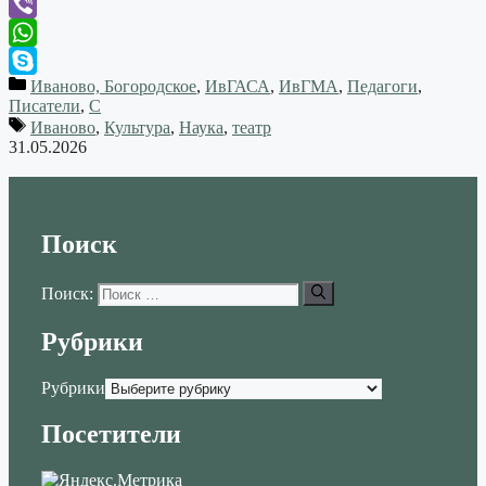
Telegram
Viber
WhatsApp
Иваново, Богородское
,
ИвГАСА
,
ИвГМА
,
Педагоги
,
Skype
Писатели
,
С
Иваново
,
Культура
,
Наука
,
театр
31.05.2026
Поиск
Поиск:
Рубрики
Рубрики
Посетители