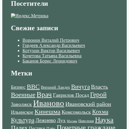
Посетители
Свежие записи
Воронин Виталий Петрович
Гордеев Александр Васильевич
Котухин Виктор Васильевич
Кочетова Татьяна Васильевна
Баканов Борис Леонидович
Метки
ВВС
Вичуга
Власть
Бизнес
Верхний Ландех
Врач
Военные
Герой
Гаврилов Посад
Иваново
Ивановский район
Заволжск
Кинешма
Кохма
Комсомольск
Ильинское
Наука
Культура
Лежнево
Лух
Наволоки
Москва
Почетные граждане
Палех
Пестяки
Плёс