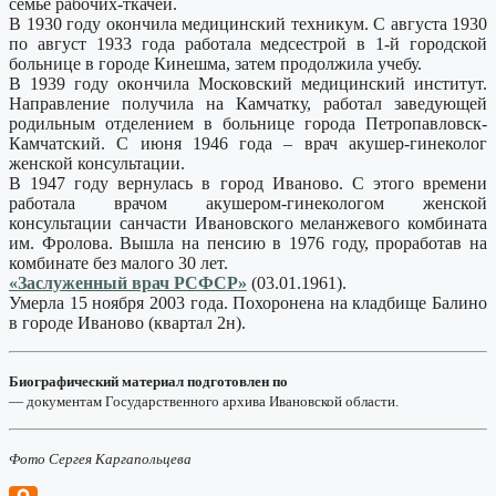
семье рабочих-ткачей.
В 1930 году окончила медицинский техникум. С августа 1930
по август 1933 года работала медсестрой в 1-й городской
больнице в городе Кинешма, затем продолжила учебу.
В 1939 году окончила Московский медицинский институт.
Направление получила на Камчатку, работал заведующей
родильным отделением в больнице города Петропавловск-
Камчатский. С июня 1946 года – врач акушер-гинеколог
женской консультации.
В 1947 году вернулась в город Иваново. С этого времени
работала врачом акушером-гинекологом женской
консультации санчасти Ивановского меланжевого комбината
им. Фролова. Вышла на пенсию в 1976 году, проработав на
комбинате без малого 30 лет.
«Заслуженный врач РСФСР»
(03.01.1961).
Умерла 15 ноября 2003 года. Похоронена на кладбище Балино
в городе Иваново (квартал 2н).
Биографический материал подготовлен по
— документам Государственного архива Ивановской области.
Фото Сергея Каргапольцева