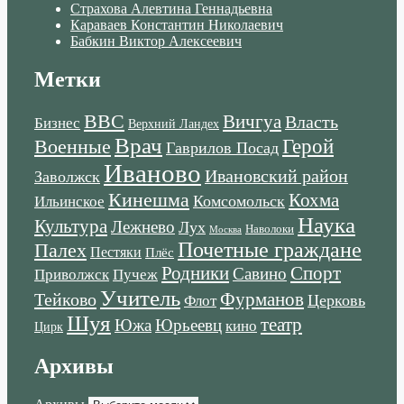
Страхова Алевтина Геннадьевна
Караваев Константин Николаевич
Бабкин Виктор Алексеевич
Метки
ВВС
Вичгуа
Власть
Бизнес
Верхний Ландех
Врач
Военные
Герой
Гаврилов Посад
Иваново
Ивановский район
Заволжск
Кинешма
Кохма
Комсомольск
Ильинское
Наука
Культура
Лежнево
Лух
Наволоки
Москва
Почетные граждане
Палех
Пестяки
Плёс
Родники
Спорт
Савино
Пучеж
Приволжск
Учитель
Тейково
Фурманов
Церковь
Флот
Шуя
театр
Южа
Юрьеевц
кино
Цирк
Архивы