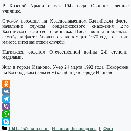
В Красной Армии с мая 1942 года. Окончил военное
училище.
Службу проходил на Краснознаменном Балтийском флоте,
начальник службы общевойскового снабжения 2-го
Балтийского флотского экипажа. После войны продолжал
службу на флоте. Уволен в запас в марте 1970 года в звании
майора интендантской службы.
Награжден орденом Отечественной войны 2-й степени,
медалями.
Жил в городе Иваново. Умер 24 марта 1992 года. Похоронен
на Богородском (сельском) кладбище в городе Иваново.
Odnoklassniki
VK
Telegram
Viber
WhatsApp
1941-1945: ветераны
,
Иваново, Богородское
,
Р
,
Флот
Skype