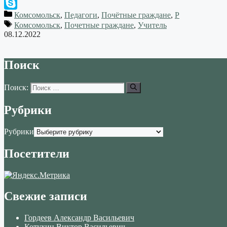
WhatsApp
Комсомольск
,
Педагоги
,
Почётные граждане
,
Р
Skype
Комсомольск
,
Почетные граждане
,
Учитель
08.12.2022
Поиск
Поиск:
Рубрики
Рубрики
Посетители
Свежие записи
Гордеев Александр Васильевич
Котухин Виктор Васильевич