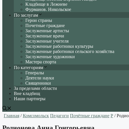
Кладбище в Лежневе
Фурманов. Никольское
По заслугам
Герои страны
Почетные граждане
Заслуженные артисты
Заслуженные врачи
Заслуженные учителя
Заслуженные работники культуры
Заслуженные работники сельского хозяйства
Заслуженные художники
Мастера спорта
По категориям
Генералы
Деятели науки
Священники
За пределами области
Вне кладбищ
Наши партнеры
Главная
/
Комсомольск
Педагоги
Почётные граждане
Р
/ Родио
Родионова Анна Григорьевна