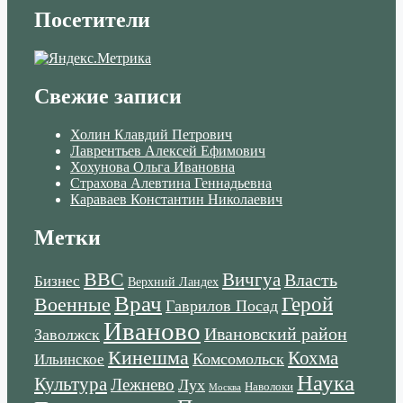
Посетители
Свежие записи
Холин Клавдий Петрович
Лаврентьев Алексей Ефимович
Хохунова Ольга Ивановна
Страхова Алевтина Геннадьевна
Караваев Константин Николаевич
Метки
ВВС
Вичгуа
Власть
Бизнес
Верхний Ландех
Врач
Военные
Герой
Гаврилов Посад
Иваново
Ивановский район
Заволжск
Кинешма
Кохма
Комсомольск
Ильинское
Наука
Культура
Лежнево
Лух
Наволоки
Москва