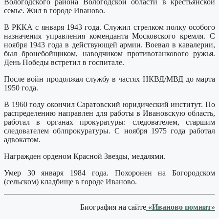
Вологодского района Вологодской области в крестьянской
семье. Жил в городе Иваново.
В РККА с января 1943 года. Служил стрелком полку особого
назначения управления коменданта Московского кремля. С
ноября 1943 года в действующей армии. Воевал в кавалерии,
был бронебойщиком, наводчиком противотанкового ружья.
День Победы встретил в госпитале.
После войн продолжал службу в частях НКВД/МВД до марта
1950 года.
В 1960 году окончил Саратовский юридический институт. По
распределению направлен для работы в Ивановскую область,
работал в органах прокуратуры: следователем, старшим
следователем облпрокуратуры. С ноября 1975 года работал
адвокатом.
Награжден орденом Красной Звезды, медалями.
Умер 30 января 1984 года. Похоронен на Богородском
(сельском) кладбище в городе Иваново.
Биография на сайте
«Иваново помнит»