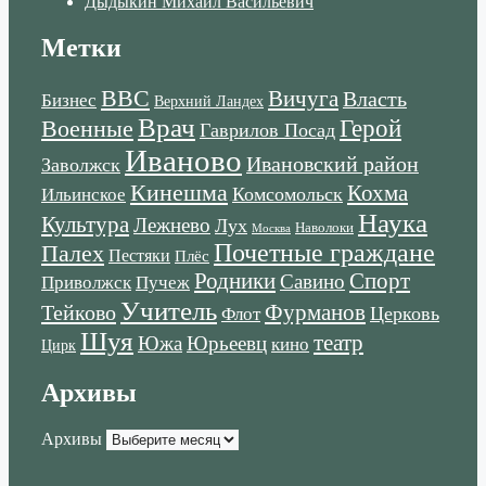
Дыдыкин Михаил Васильевич
Метки
ВВС
Вичуга
Власть
Бизнес
Верхний Ландех
Врач
Военные
Герой
Гаврилов Посад
Иваново
Ивановский район
Заволжск
Кинешма
Кохма
Комсомольск
Ильинское
Наука
Культура
Лежнево
Лух
Наволоки
Москва
Почетные граждане
Палех
Пестяки
Плёс
Родники
Спорт
Савино
Пучеж
Приволжск
Учитель
Тейково
Фурманов
Церковь
Флот
Шуя
театр
Южа
Юрьеевц
кино
Цирк
Архивы
Архивы