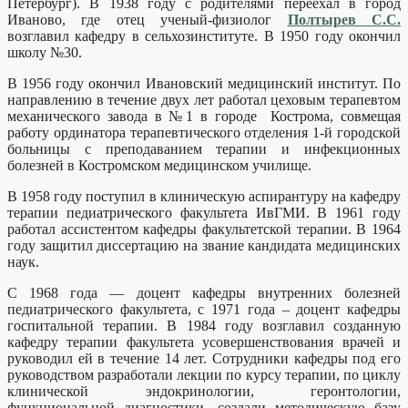
Петербург). В 1938 году с родителями переехал в город
Иваново, где отец ученый-физиолог
Полтырев С.С.
возглавил кафедру в сельхозинституте. В 1950 году окончил
школу №30.
В 1956 году окончил Ивановский медицинский институт. По
направлению в течение двух лет работал цеховым терапевтом
механического завода в №1 в городе Кострома, совмещая
работу ординатора терапевтического отделения 1-й городской
больницы с преподаванием терапии и инфекционных
болезней в Костромском медицинском училище.
В 1958 году поступил в клиническую аспирантуру на кафедру
терапии педиатрического факультета ИвГМИ. В 1961 году
работал ассистентом кафедры факультетской терапии. В 1964
году защитил диссертацию на звание кандидата медицинских
наук.
С 1968 года — доцент кафедры внутренних болезней
педиатрического факультета, с 1971 года – доцент кафедры
госпитальной терапии. В 1984 году возглавил созданную
кафедру терапии факультета усовершенствования врачей и
руководил ей в течение 14 лет. Сотрудники кафедры под его
руководством разработали лекции по курсу терапии, по циклу
клинической эндокринологии, геронтологии,
функциональной диагностики, создали методическую базу