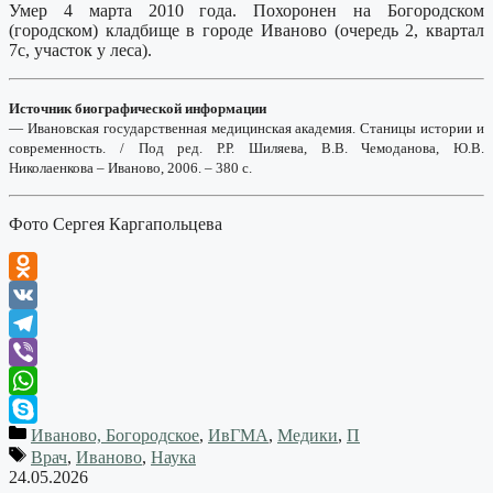
Умер 4 марта 2010 года. Похоронен на Богородском
(городском) кладбище в городе Иваново (очередь 2, квартал
7с, участок у леса).
Источник биографической информации
— Ивановская государственная медицинская академия. Станицы истории и
современность. / Под ред. Р.Р. Шиляева, В.В. Чемоданова, Ю.В.
Николаенкова – Иваново, 2006. – 380 с.
Фото Сергея Каргапольцева
Odnoklassniki
VK
Telegram
Viber
WhatsApp
Иваново, Богородское
,
ИвГМА
,
Медики
,
П
Skype
Врач
,
Иваново
,
Наука
24.05.2026