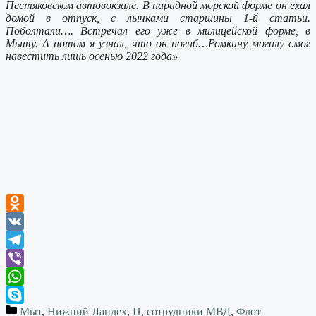
Пестяковском автовокзале. В парадной морской форме он ехал
домой в отпуск, с лычками старшины 1-й статьи.
Поболтали…. Встречал его уже в милицейской форме, в
Мыту. А потом я узнал, что он погиб…Ромкину могилу смог
навестить лишь осенью 2022 года»
Odnoklassniki
VK
Telegram
Viber
WhatsApp
Мыт
,
Нижний Ландех
,
П
,
сотрудники МВД
,
Флот
Skype