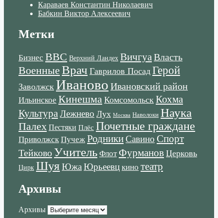
Караваев Константин Николаевич
Бабкин Виктор Алексеевич
Метки
ВВС
Вичгуа
Власть
Бизнес
Верхний Ландех
Врач
Военные
Герой
Гаврилов Посад
Иваново
Ивановский район
Заволжск
Кинешма
Кохма
Комсомольск
Ильинское
Наука
Культура
Лежнево
Лух
Наволоки
Москва
Почетные граждане
Палех
Пестяки
Плёс
Родники
Спорт
Савино
Пучеж
Приволжск
Учитель
Тейково
Фурманов
Церковь
Флот
Шуя
театр
Южа
Юрьеевц
кино
Цирк
Архивы
Архивы