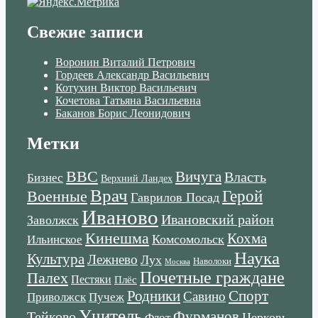
Свежие записи
Воронин Виталий Петрович
Гордеев Александр Васильевич
Котухин Виктор Васильевич
Кочетова Татьяна Васильевна
Баканов Борис Леонидович
Метки
ВВС
Вичуга
Власть
Бизнес
Верхний Ландех
Врач
Военные
Герой
Гаврилов Посад
Иваново
Ивановский район
Заволжск
Кинешма
Кохма
Комсомольск
Ильинское
Наука
Культура
Лежнево
Лух
Наволоки
Москва
Почетные граждане
Палех
Пестяки
Плёс
Родники
Спорт
Савино
Пучеж
Приволжск
Учитель
Тейково
Фурманов
Церковь
Флот