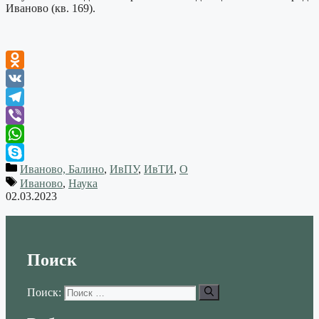
Иваново (кв. 169).
Odnoklassniki
VK
Telegram
Viber
WhatsApp
Иваново, Балино
,
ИвПУ
,
ИвТИ
,
О
Skype
Иваново
,
Наука
02.03.2023
Поиск
Поиск: