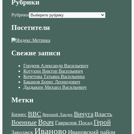
Рубрики
Рубрики
Посетители
Свежие записи
Гордеев Александр Васильевич
Котухин Виктор Васильевич
Кочетова Татьяна Васильевна
Баканов Борис Леонидович
Дыдыкин Михаил Васильевич
Метки
ВВС
Вичуга
Власть
Бизнес
Верхний Ландех
Врач
Военные
Герой
Гаврилов Посад
Иваново
Ивановский район
Заволжск