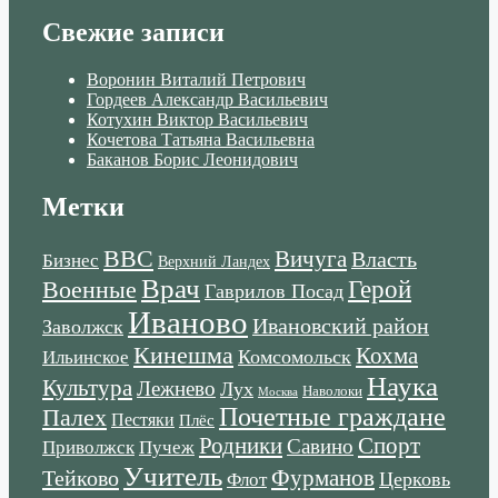
Свежие записи
Воронин Виталий Петрович
Гордеев Александр Васильевич
Котухин Виктор Васильевич
Кочетова Татьяна Васильевна
Баканов Борис Леонидович
Метки
ВВС
Вичуга
Власть
Бизнес
Верхний Ландех
Врач
Военные
Герой
Гаврилов Посад
Иваново
Ивановский район
Заволжск
Кинешма
Кохма
Комсомольск
Ильинское
Наука
Культура
Лежнево
Лух
Наволоки
Москва
Почетные граждане
Палех
Пестяки
Плёс
Родники
Спорт
Савино
Пучеж
Приволжск
Учитель
Тейково
Фурманов
Церковь
Флот