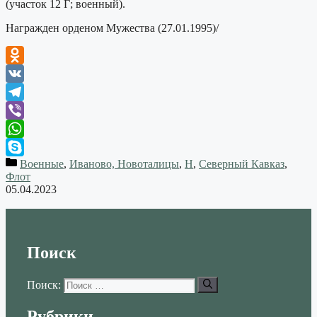
(участок 12 Г; военный).
Награжден орденом Мужества (27.01.1995)/
Odnoklassniki
VK
Telegram
Viber
WhatsApp
Военные
,
Иваново, Новоталицы
,
Н
,
Северный Кавказ
,
Skype
Флот
05.04.2023
Поиск
Поиск:
Рубрики