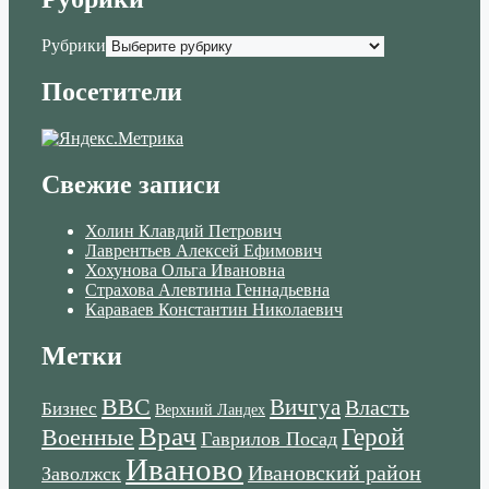
Рубрики
Посетители
Свежие записи
Холин Клавдий Петрович
Лаврентьев Алексей Ефимович
Хохунова Ольга Ивановна
Страхова Алевтина Геннадьевна
Караваев Константин Николаевич
Метки
ВВС
Вичгуа
Власть
Бизнес
Верхний Ландех
Врач
Военные
Герой
Гаврилов Посад
Иваново
Ивановский район
Заволжск