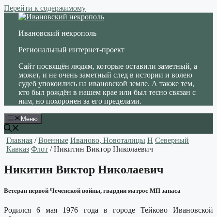
Перейти к содержимому
Ивановский некрополь
Региональный интернет-проект
Сайт посвящён людям, которые оставили заметный, а
может, и не очень заметный след в истории и волею
судеб упокоились на ивановской земле. А также тем,
кто был рождён в нашем крае или был тесно связан с
ним, но похоронен за его пределами.
Меню
Главная
/
Военные
Иваново, Новоталицы
Н
Северный
Кавказ
Флот
/ Никитин Виктор Николаевич
Никитин Виктор Николаевич
Ветеран первой Чеченской войны, гвардии матрос МП запаса
Родился 6 мая 1976 года в городе Тейково Ивановской