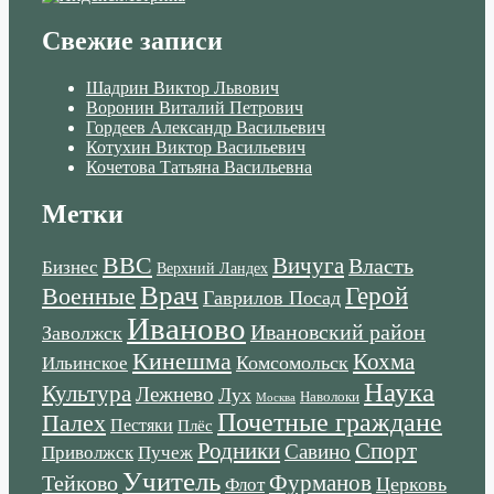
Свежие записи
Шадрин Виктор Львович
Воронин Виталий Петрович
Гордеев Александр Васильевич
Котухин Виктор Васильевич
Кочетова Татьяна Васильевна
Метки
ВВС
Вичуга
Власть
Бизнес
Верхний Ландех
Врач
Военные
Герой
Гаврилов Посад
Иваново
Ивановский район
Заволжск
Кинешма
Кохма
Комсомольск
Ильинское
Наука
Культура
Лежнево
Лух
Наволоки
Москва
Почетные граждане
Палех
Пестяки
Плёс
Родники
Спорт
Савино
Пучеж
Приволжск
Учитель
Тейково
Фурманов
Церковь
Флот