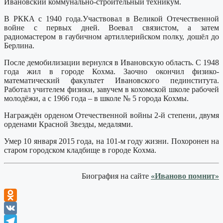
Ивановский коммунально-строительный техникум.
В РККА с 1940 года.Участвовал в Великой Отечественной
войне с первых дней. Воевал связистом, а затем
радиомастером в гаубичном артиллерийском полку, дошёл до
Берлина.
После демобилизации вернулся в Ивановскую область. С 1948
года жил в городе Кохма. Заочно окончил физико-
математический факультет Ивановского пединститута.
Работал учителем физики, завучем в кохомской школе рабочей
молодёжи, а с 1966 года – в школе № 5 города Кохмы.
Награждён орденом Отечественной войны 2-й степени, двумя
орденами Красной Звезды, медалями.
Умер 10 января 2015 года, на 101-м году жизни. Похоронен на
старом городском кладбище в городе Кохма.
Биография на сайте
«Иваново помнит»
Odnoklassniki
VK