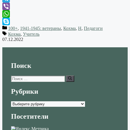
Telegram
Viber
WhatsApp
100+
,
1941-1945: ветераны
,
Кохма
,
Н
,
Педагоги
Skype
Кохма
,
Учитель
07.12.2022
Поиск
Поиск:
Рубрики
Рубрики
Посетители