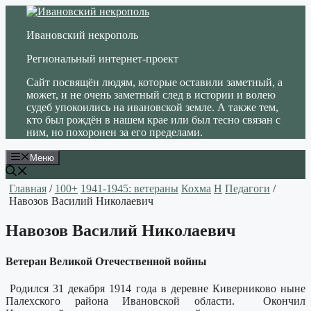
Перейти
к
Ивановский некрополь
содержимому
Региональный интернет-проект
Сайт посвящён людям, которые оставили заметный, а
может, и не очень заметный след в истории и волею
судеб упокоились на ивановской земле. А также тем,
кто был рождён в нашем крае или был тесно связан с
ним, но похоронен за его пределами.
Меню
Главная
/
100+
1941-1945: ветераны
Кохма
Н
Педагоги
/
Навозов Василий Николаевич
Навозов Василий Николаевич
Ветеран Великой Отечественной войны
Родился 31 декабря 1914 года в деревне Киверниково ныне
Палехского района Ивановской области. Окончил